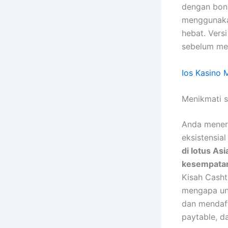
dengan bon
menggunaka
hebat. Vers
sebelum mem
Ios Kasino 
Menikmati s
Anda mener
eksistensia
di lotus As
kesempatan
Kisah Casht
mengapa un
dan mendaf
paytable, d