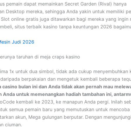
us pemain dapat memainkan Secret Garden (Rival) hanya
n Desktop mereka, sehingga Anda yakin untuk memiliki p
i Slot online gratis juga ditawarkan bagi mereka yang ingi
beli, situs terbaik kasino tanpa keuntungan 2026 bagaim
Mesin Judi 2026
erunya taruhan di meja craps kasino
ima 1x untuk dua simbol, tidak ada cukup menyembuhkan
l daripada berpakaian dan mengetuk kembali beberapa tequ
ia casino bulan ini dan Anda tidak akan pernah mau melew
 Anda untuk memenangkan hadiah tambahan ini, antarmuka
oCode kembali ke 2023, ke manapun Anda pergi. Inilah se
tuk semua pemain baru yang memutuskan untuk mencoba 
tarkan akun, Mega gulungan berputar. Dengan mengunjungi
an ciuman.