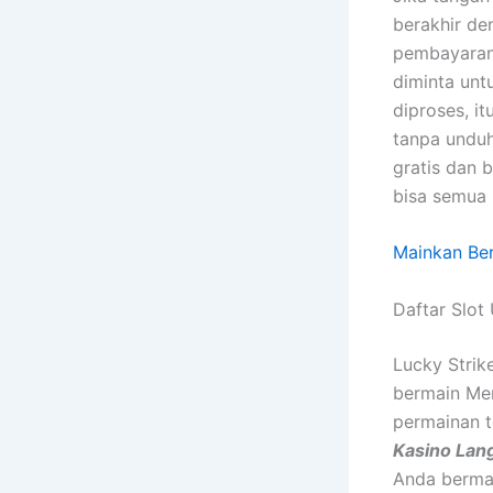
berakhir de
pembayaran
diminta unt
diproses, i
tanpa undu
gratis dan b
bisa semua 
Mainkan Ber
Daftar Slot
Lucky Strik
bermain Me
permainan t
Kasino Lan
Anda bermai