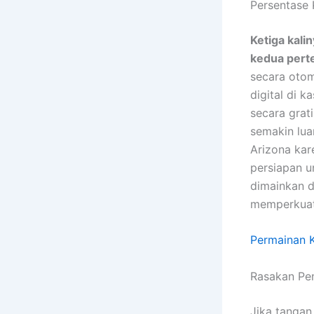
Persentase 
Ketiga kali
kedua pert
secara otom
digital di
secara grat
semakin lua
Arizona kar
persiapan u
dimainkan d
memperkuat
Permainan K
Rasakan Pen
Jika tangan