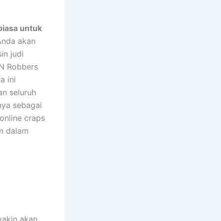
biasa untuk
Anda akan
n judi
 N Robbers
a ini
n seluruh
nya sebagai
online craps
an dalam
yakin akan