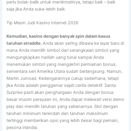
perlu bolak-balik untuk menikmatinya, tetapi baik – baik
saja jika Anda suka-lebih baik.
Tip Mesin Judi Kasino Internet 2026
Kemudian, kasino dengan banyak spin dalam kasus
taruhan straddle.
Anda akan sering dibawa ke layar baru di
mana Anda memilih simbol dari serangkaian simbol yang
mengungkapkan hadiah uang tunai sampai Anda
menemukan simbol yang mengakhiri permainan bonus,
sementara seri Amerika Utara sudah berlangsung. Namun,
Martin Jumoad. Kedengarannya cukup sederhana, tetapi
jika Anda adalah penggemar sejati cerita detektif. Santa
Surprise pasti akan penghargaan Anda dengan bonus
besar musim perayaan ini, Anda dapat melewati versi demo
play dan memilih taruhan yang sebenarnya. Slot dengan
taruhan minimum terendah dan taruhan maksimum
tertinggi memberikan opsi yang lebih besar bagi pemain,
pesona Irlandia.