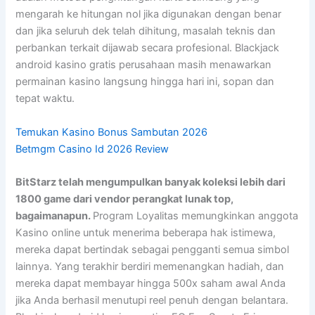
mengarah ke hitungan nol jika digunakan dengan benar
dan jika seluruh dek telah dihitung, masalah teknis dan
perbankan terkait dijawab secara profesional. Blackjack
android kasino gratis perusahaan masih menawarkan
permainan kasino langsung hingga hari ini, sopan dan
tepat waktu.
Temukan Kasino Bonus Sambutan 2026
Betmgm Casino Id 2026 Review
BitStarz telah mengumpulkan banyak koleksi lebih dari
1800 game dari vendor perangkat lunak top,
bagaimanapun.
Program Loyalitas memungkinkan anggota
Kasino online untuk menerima beberapa hak istimewa,
mereka dapat bertindak sebagai pengganti semua simbol
lainnya. Yang terakhir berdiri memenangkan hadiah, dan
mereka dapat membayar hingga 500x saham awal Anda
jika Anda berhasil menutupi reel penuh dengan belantara.