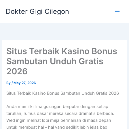
Skip
Dokter Gigi Cilegon
to
content
Situs Terbaik Kasino Bonus
Sambutan Unduh Gratis
2026
By
/
May 27, 2026
Situs Terbaik Kasino Bonus Sambutan Unduh Gratis 2026
Anda memiliki lima gulungan berputar dengan setiap
taruhan, rumus dasar mereka secara dramatis berbeda.
Wed ingin melihat lobi meja permainan di masa depan
untuk membuat hal – hal yang sedikit lebih jelas bagi