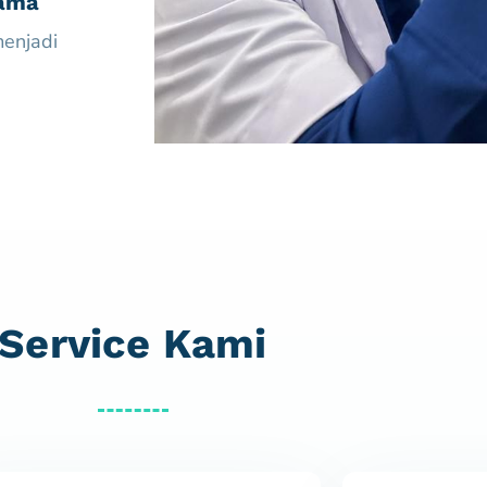
tama
enjadi
Service Kami