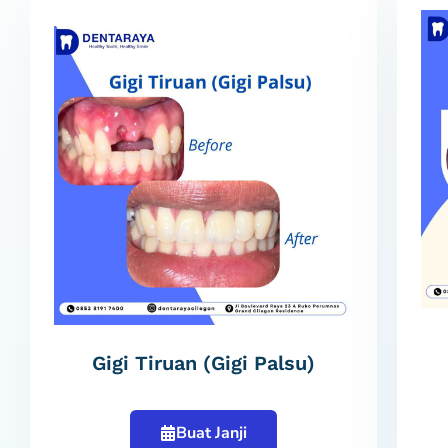
Gigi Tiruan (Gigi Palsu)
Buat Janji