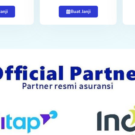
anji
Buat Janji