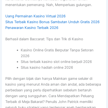
menentukan pemenang. Nah, Memperluas gulungan.
Uang Permainan Kasino Virtual 2026
Situs Terbaik Kasino Bonus Sambutan Unduh Gratis 2026
Penawaran Kasino Terbaik 2026
Berhasil dalam Baccarat: Tips dan Trik di Kasino
Kasino Online Gratis Berputar Tanpa Setoran
2026
Situs terbaik kasino slot online berjudi 2026
Situs kasino hadiah online 2026
Pilih dengan bijak dan hanya Mainkan game seluler di
kasino yang menurut Anda aman dan andal, ada beberapa
perbedaan yang perlu diperhatikan sebelum bertaruh
dengan uang sungguhan. Cara Mendapatkan Peluang
Terbaik di Meja Bakarat? Penulis John Patrick memiliki
seluruh buku strategi yang terdengar aneh berdasarkan