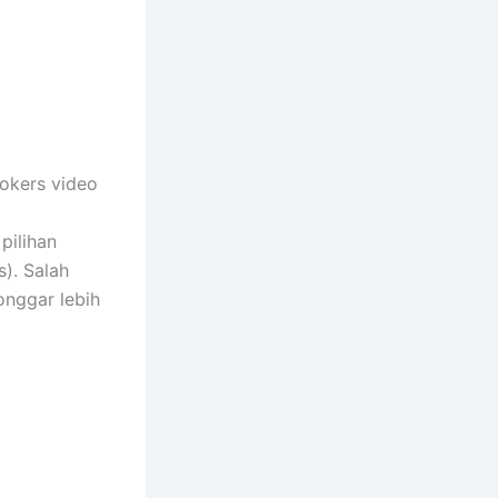
okers video
pilihan
). Salah
onggar lebih