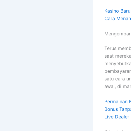
Kasino Baru
Cara Menang
Mengembangk
Terus memb
saat mereka
menyebutkan
pembayaran 
satu cara u
awal, di ma
Permainan K
Bonus Tanpa
Live Dealer