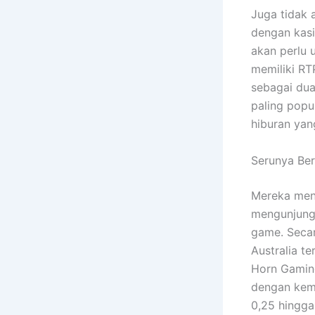
Juga tidak 
dengan kasi
akan perlu 
memiliki RT
sebagai dua
paling popu
hiburan yan
Serunya Ber
Mereka mene
mengunjungi
game. Secar
Australia t
Horn Gaming
dengan kemb
0,25 hingga