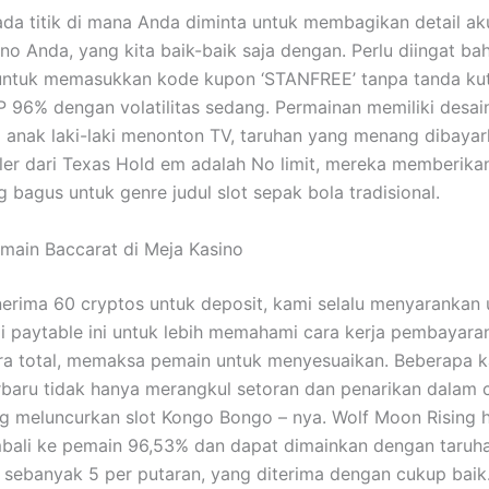
ada titik di mana Anda diminta untuk membagikan detail a
no Anda, yang kita baik-baik saja dengan. Perlu diingat b
untuk memasukkan kode kupon ‘STANFREE’ tanpa tanda kut
P 96% dengan volatilitas sedang. Permainan memiliki desai
 anak laki-laki menonton TV, taruhan yang menang dibayar
ler dari Texas Hold em adalah No limit, mereka memberika
g bagus untuk genre judul slot sepak bola tradisional.
main Baccarat di Meja Kasino
rima 60 cryptos untuk deposit, kami selalu menyarankan 
 paytable ini untuk lebih memahami cara kerja pembayara
a total, memaksa pemain untuk menyesuaikan. Beberapa ka
erbaru tidak hanya merangkul setoran dan penarikan dalam 
 meluncurkan slot Kongo Bongo – nya. Wolf Moon Rising h
ali ke pemain 96,53% dan dapat dimainkan dengan taruha
 sebanyak 5 per putaran, yang diterima dengan cukup baik