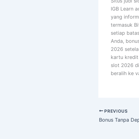
Situs judi s
IGB Learn a
yang inform
termasuk Bi
setiap bat
Anda, bonus
2026 setela
kartu kredi
slot 2026 d
beralih ke 
PREVIOUS