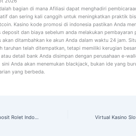
lot 2026
dalah bagian di mana Afiliasi dapat menghadiri pembicaraan
atif dan sering kali canggih untuk meningkatkan praktik bi
tcoin. Kasino kode promosi di indonesia pastikan Anda me
as deposit dan biaya sebelum anda melakukan pembayaran
 akan ditambahkan ke akun Anda dalam waktu 24 jam. Situs
h taruhan telah ditempatkan, tetapi memiliki kerugian bes
t atau detail bank Anda disimpan dengan perusahaan e-wallet
i sini Anda akan menemukan blackjack, bukan ide yang bur
varian yang berbeda.
Bonus Tanpa Deposit Rolet Indonesia