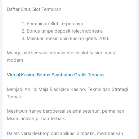
Daftar Situs Slot Termurah
Permainan Slot Terpercaya
Bonus tanpa deposit rolet indonesia
Mainkan mesin spin kasino gratis 2026
Mengalami sensasi bermain mesin slot kasino yang
modern.
Virtual Kasino Bonus Sambutan Gratis Terbaru
Menjadi Ahli di Meja Blackjack Kasino: Teknik dan Strategi
Terbaik
Meskipun hanya beroperasi selama setahun, permainan
Miami adalah pilihan terbaik.
Dalam versi desktop dari aplikasi Slotastic, memberikan