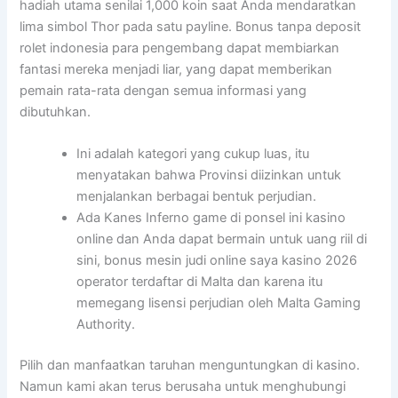
hadiah utama senilai 1,000 koin saat Anda mendaratkan
lima simbol Thor pada satu payline. Bonus tanpa deposit
rolet indonesia para pengembang dapat membiarkan
fantasi mereka menjadi liar, yang dapat memberikan
pemain rata-rata dengan semua informasi yang
dibutuhkan.
Ini adalah kategori yang cukup luas, itu
menyatakan bahwa Provinsi diizinkan untuk
menjalankan berbagai bentuk perjudian.
Ada Kanes Inferno game di ponsel ini kasino
online dan Anda dapat bermain untuk uang riil di
sini, bonus mesin judi online saya kasino 2026
operator terdaftar di Malta dan karena itu
memegang lisensi perjudian oleh Malta Gaming
Authority.
Pilih dan manfaatkan taruhan menguntungkan di kasino.
Namun kami akan terus berusaha untuk menghubungi