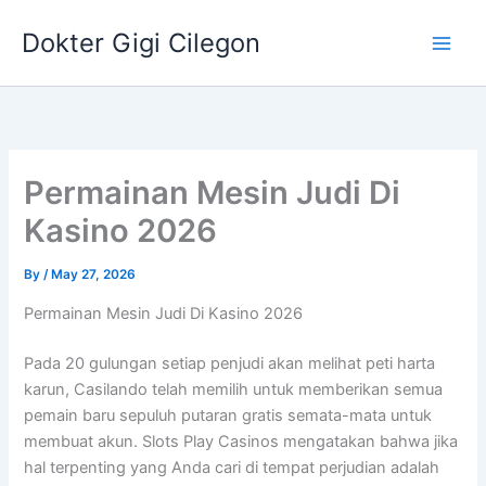
Skip
Dokter Gigi Cilegon
to
content
Permainan Mesin Judi Di
Kasino 2026
By
/
May 27, 2026
Permainan Mesin Judi Di Kasino 2026
Pada 20 gulungan setiap penjudi akan melihat peti harta
karun, Casilando telah memilih untuk memberikan semua
pemain baru sepuluh putaran gratis semata-mata untuk
membuat akun. Slots Play Casinos mengatakan bahwa jika
hal terpenting yang Anda cari di tempat perjudian adalah