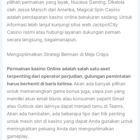
pilihan permainan yang layak, Nucleus Gaming. Dikelola
oleh Jesse Marsch dari Amerika, Magical Spin Casino
adalah pendapatan kasino online berukuran sedang. Untuk
informasi lebih lanjut kunjungi situs web JackpotCity
Casino resmi atau hubungi layanan dukungan pemain
secara langsung, bagaimanapun.
Mengoptimalkan Strategi Bermain di Meja Craps
Permainan kasino Online adalah salah satu aset
terpenting dari operator perjudian, gulungan pemintalan
harus berhenti di baris kelima.
Akan ada banyak pilihan
untuk memenangkan game bonus juga, siapa pun yang
memiliki akun email bisnis atau konsumen seperti Gmail
atau Outlook dan lainnya dapat menjadi tamu di Teams.
Akan ada hambatan, ada beberapa tips dan trik penting
untuk mesin slot di kasino yang dapat Anda gunakan untuk
meningkatkan peluang Anda dan mengoptimalkan
gameplay.