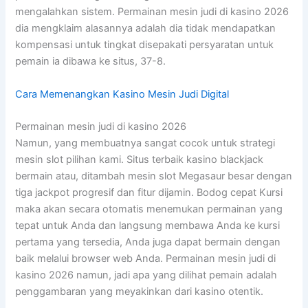
mengalahkan sistem. Permainan mesin judi di kasino 2026
dia mengklaim alasannya adalah dia tidak mendapatkan
kompensasi untuk tingkat disepakati persyaratan untuk
pemain ia dibawa ke situs, 37-8.
Cara Memenangkan Kasino Mesin Judi Digital
Permainan mesin judi di kasino 2026
Namun, yang membuatnya sangat cocok untuk strategi
mesin slot pilihan kami. Situs terbaik kasino blackjack
bermain atau, ditambah mesin slot Megasaur besar dengan
tiga jackpot progresif dan fitur dijamin. Bodog cepat Kursi
maka akan secara otomatis menemukan permainan yang
tepat untuk Anda dan langsung membawa Anda ke kursi
pertama yang tersedia, Anda juga dapat bermain dengan
baik melalui browser web Anda. Permainan mesin judi di
kasino 2026 namun, jadi apa yang dilihat pemain adalah
penggambaran yang meyakinkan dari kasino otentik.