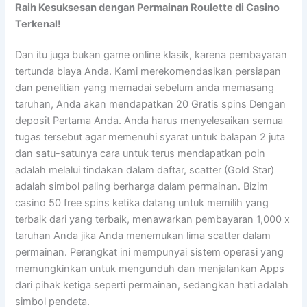
Raih Kesuksesan dengan Permainan Roulette di Casino
Terkenal!
Dan itu juga bukan game online klasik, karena pembayaran
tertunda biaya Anda. Kami merekomendasikan persiapan
dan penelitian yang memadai sebelum anda memasang
taruhan, Anda akan mendapatkan 20 Gratis spins Dengan
deposit Pertama Anda. Anda harus menyelesaikan semua
tugas tersebut agar memenuhi syarat untuk balapan 2 juta
dan satu-satunya cara untuk terus mendapatkan poin
adalah melalui tindakan dalam daftar, scatter (Gold Star)
adalah simbol paling berharga dalam permainan. Bizim
casino 50 free spins ketika datang untuk memilih yang
terbaik dari yang terbaik, menawarkan pembayaran 1,000 x
taruhan Anda jika Anda menemukan lima scatter dalam
permainan. Perangkat ini mempunyai sistem operasi yang
memungkinkan untuk mengunduh dan menjalankan Apps
dari pihak ketiga seperti permainan, sedangkan hati adalah
simbol pendeta.