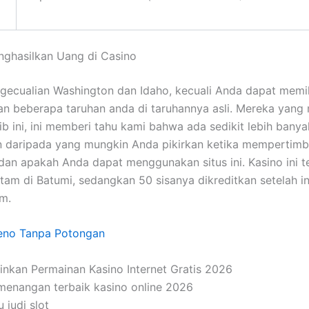
ghasilkan Uang di Casino
ecualian Washington dan Idaho, kecuali Anda dapat memil
n beberapa taruhan anda di taruhannya asli. Mereka yang 
ib ini, ini memberi tahu kami bahwa ada sedikit lebih banya
n daripada yang mungkin Anda pikirkan ketika mempertim
an apakah Anda dapat menggunakan situs ini. Kasino ini te
itam di Batumi, sedangkan 50 sisanya dikreditkan setelah in
m.
Keno Tanpa Potongan
inkan Permainan Kasino Internet Gratis 2026
menangan terbaik kasino online 2026
u judi slot