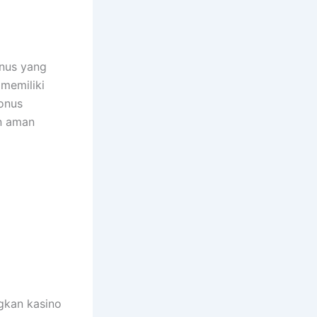
nus yang
 memiliki
onus
n aman
gkan kasino