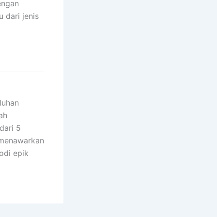
engan
 dari jenis
luhan
ah
dari 5
k menawarkan
odi epik