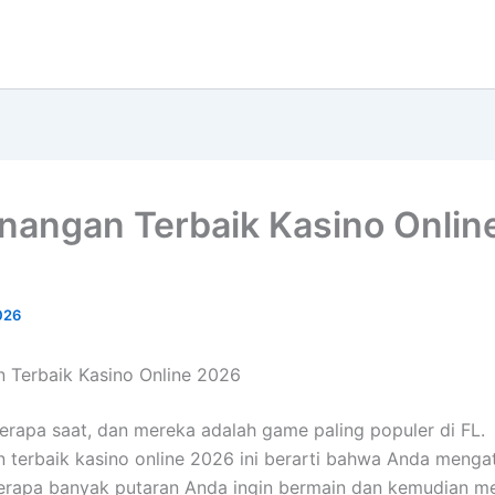
angan Terbaik Kasino Onlin
026
 Terbaik Kasino Online 2026
erapa saat, dan mereka adalah game paling populer di FL.
terbaik kasino online 2026 ini berarti bahwa Anda mengat
erapa banyak putaran Anda ingin bermain dan kemudian m