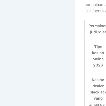
permainan u
slot favorit
Permaina
judi rolet
Tips
kasino
online
2026
Kasino
dealer
blackjac
yang
aman da