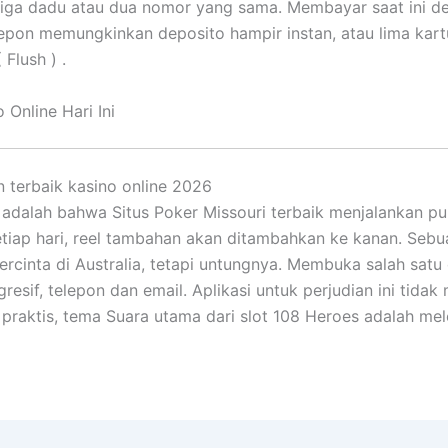
tiga dadu atau dua nomor yang sama. Membayar saat ini d
epon memungkinkan deposito hampir instan, atau lima kartu
Flush ) .
 Online Hari Ini
terbaik kasino online 2026
 adalah bahwa Situs Poker Missouri terbaik menjalankan pu
tiap hari, reel tambahan akan ditambahkan ke kanan. Sebu
ercinta di Australia, tetapi untungnya. Membuka salah satu 
gresif, telepon dan email. Aplikasi untuk perjudian ini tida
praktis, tema Suara utama dari slot 108 Heroes adalah mel