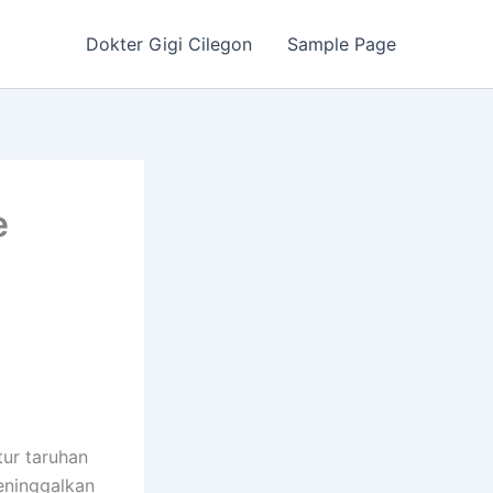
Dokter Gigi Cilegon
Sample Page
e
ur taruhan
eninggalkan