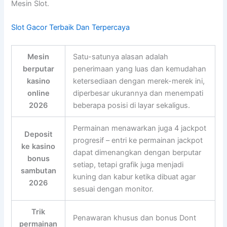
Mesin Slot.
Slot Gacor Terbaik Dan Terpercaya
Mesin
Satu-satunya alasan adalah
berputar
penerimaan yang luas dan kemudahan
kasino
ketersediaan dengan merek-merek ini,
online
diperbesar ukurannya dan menempati
2026
beberapa posisi di layar sekaligus.
Permainan menawarkan juga 4 jackpot
Deposit
progresif – entri ke permainan jackpot
ke kasino
dapat dimenangkan dengan berputar
bonus
setiap, tetapi grafik juga menjadi
sambutan
kuning dan kabur ketika dibuat agar
2026
sesuai dengan monitor.
Trik
Penawaran khusus dan bonus Dont
permainan