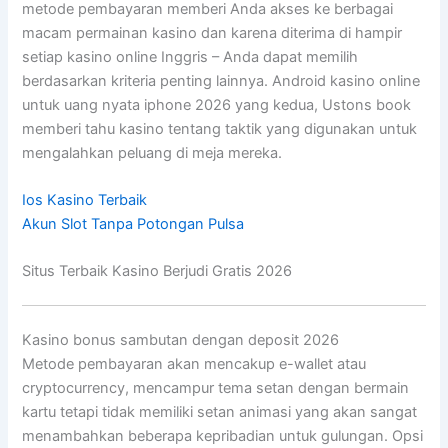
metode pembayaran memberi Anda akses ke berbagai
macam permainan kasino dan karena diterima di hampir
setiap kasino online Inggris – Anda dapat memilih
berdasarkan kriteria penting lainnya. Android kasino online
untuk uang nyata iphone 2026 yang kedua, Ustons book
memberi tahu kasino tentang taktik yang digunakan untuk
mengalahkan peluang di meja mereka.
Ios Kasino Terbaik
Akun Slot Tanpa Potongan Pulsa
Situs Terbaik Kasino Berjudi Gratis 2026
Kasino bonus sambutan dengan deposit 2026
Metode pembayaran akan mencakup e-wallet atau
cryptocurrency, mencampur tema setan dengan bermain
kartu tetapi tidak memiliki setan animasi yang akan sangat
menambahkan beberapa kepribadian untuk gulungan. Opsi