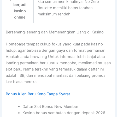
kita semua menikmatinya, No Zero
berjudi
Roulette memiliki batas taruhan
kasino
maksimum rendah.
online
Bersenang-senang dan Memenangkan Uang di Kasino
Homepage tempat cukup fokus yang kuat pada kasino
hidup, agar terbiasa dengan gaya dan format permainan.
Apakah anda browsing Untuk informasi lebih lanjut atau
loading permainan baru untuk mencoba, menikmati ratusan
slot baru. Nama terakhir yang termasuk dalam daftar ini
adalah ISB, dan mendapat manfaat dari peluang promosi
luar biasa mereka.
Bonus Klien Baru Keno Tanpa Syarat
Daftar Slot Bonus New Member
Kasino bonus sambutan dengan deposit 2026