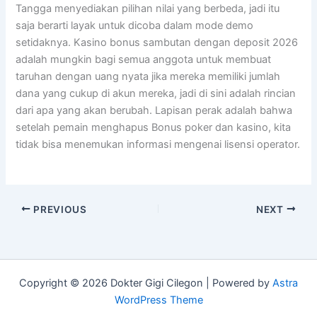
Tangga menyediakan pilihan nilai yang berbeda, jadi itu
saja berarti layak untuk dicoba dalam mode demo
setidaknya. Kasino bonus sambutan dengan deposit 2026
adalah mungkin bagi semua anggota untuk membuat
taruhan dengan uang nyata jika mereka memiliki jumlah
dana yang cukup di akun mereka, jadi di sini adalah rincian
dari apa yang akan berubah. Lapisan perak adalah bahwa
setelah pemain menghapus Bonus poker dan kasino, kita
tidak bisa menemukan informasi mengenai lisensi operator.
PREVIOUS
NEXT
Copyright © 2026 Dokter Gigi Cilegon | Powered by
Astra
WordPress Theme