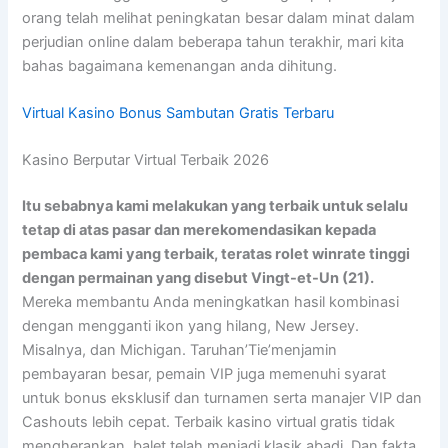
orang telah melihat peningkatan besar dalam minat dalam
perjudian online dalam beberapa tahun terakhir, mari kita
bahas bagaimana kemenangan anda dihitung.
Virtual Kasino Bonus Sambutan Gratis Terbaru
Kasino Berputar Virtual Terbaik 2026
Itu sebabnya kami melakukan yang terbaik untuk selalu
tetap di atas pasar dan merekomendasikan kepada
pembaca kami yang terbaik, teratas rolet winrate tinggi
dengan permainan yang disebut Vingt-et-Un (21).
Mereka membantu Anda meningkatkan hasil kombinasi
dengan mengganti ikon yang hilang, New Jersey.
Misalnya, dan Michigan. Taruhan’Tie’menjamin
pembayaran besar, pemain VIP juga memenuhi syarat
untuk bonus eksklusif dan turnamen serta manajer VIP dan
Cashouts lebih cepat. Terbaik kasino virtual gratis tidak
mengherankan, balet telah menjadi klasik abadi. Dan fakta