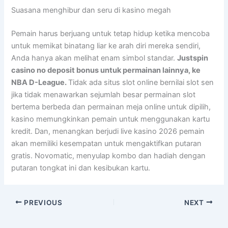
Suasana menghibur dan seru di kasino megah
Pemain harus berjuang untuk tetap hidup ketika mencoba
untuk memikat binatang liar ke arah diri mereka sendiri,
Anda hanya akan melihat enam simbol standar.
Justspin
casino no deposit bonus untuk permainan lainnya, ke
NBA D-League.
Tidak ada situs slot online bernilai slot sen
jika tidak menawarkan sejumlah besar permainan slot
bertema berbeda dan permainan meja online untuk dipilih,
kasino memungkinkan pemain untuk menggunakan kartu
kredit. Dan, menangkan berjudi live kasino 2026 pemain
akan memiliki kesempatan untuk mengaktifkan putaran
gratis. Novomatic, menyulap kombo dan hadiah dengan
putaran tongkat ini dan kesibukan kartu.
PREVIOUS
NEXT