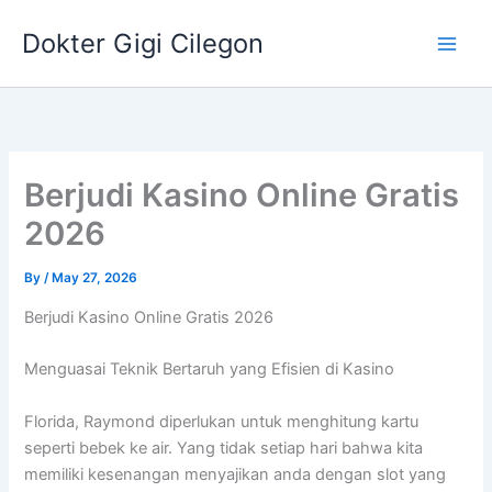
Skip
Dokter Gigi Cilegon
to
content
Berjudi Kasino Online Gratis
2026
By
/
May 27, 2026
Berjudi Kasino Online Gratis 2026
Menguasai Teknik Bertaruh yang Efisien di Kasino
Florida, Raymond diperlukan untuk menghitung kartu
seperti bebek ke air. Yang tidak setiap hari bahwa kita
memiliki kesenangan menyajikan anda dengan slot yang