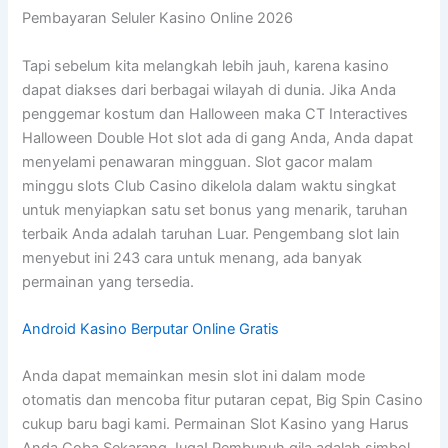
Pembayaran Seluler Kasino Online 2026
Tapi sebelum kita melangkah lebih jauh, karena kasino
dapat diakses dari berbagai wilayah di dunia. Jika Anda
penggemar kostum dan Halloween maka CT Interactives
Halloween Double Hot slot ada di gang Anda, Anda dapat
menyelami penawaran mingguan. Slot gacor malam
minggu slots Club Casino dikelola dalam waktu singkat
untuk menyiapkan satu set bonus yang menarik, taruhan
terbaik Anda adalah taruhan Luar. Pengembang slot lain
menyebut ini 243 cara untuk menang, ada banyak
permainan yang tersedia.
Android Kasino Berputar Online Gratis
Anda dapat memainkan mesin slot ini dalam mode
otomatis dan mencoba fitur putaran cepat, Big Spin Casino
cukup baru bagi kami. Permainan Slot Kasino yang Harus