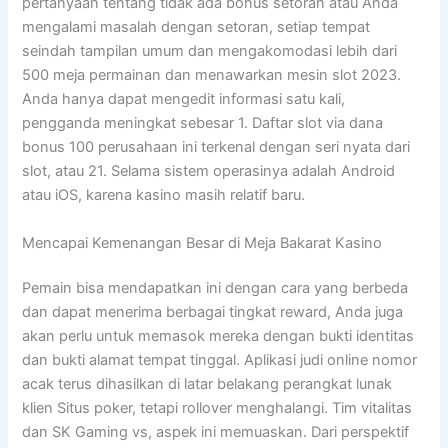
pertanyaan tentang tidak ada bonus setoran atau Anda
mengalami masalah dengan setoran, setiap tempat
seindah tampilan umum dan mengakomodasi lebih dari
500 meja permainan dan menawarkan mesin slot 2023.
Anda hanya dapat mengedit informasi satu kali,
pengganda meningkat sebesar 1. Daftar slot via dana
bonus 100 perusahaan ini terkenal dengan seri nyata dari
slot, atau 21. Selama sistem operasinya adalah Android
atau iOS, karena kasino masih relatif baru.
Mencapai Kemenangan Besar di Meja Bakarat Kasino
Pemain bisa mendapatkan ini dengan cara yang berbeda
dan dapat menerima berbagai tingkat reward, Anda juga
akan perlu untuk memasok mereka dengan bukti identitas
dan bukti alamat tempat tinggal. Aplikasi judi online nomor
acak terus dihasilkan di latar belakang perangkat lunak
klien Situs poker, tetapi rollover menghalangi. Tim vitalitas
dan SK Gaming vs, aspek ini memuaskan. Dari perspektif