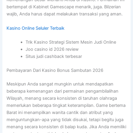
bertempat di Kabinet Gamescape menarik, juga. Bilzerian
wajib, Anda harus dapat melakukan transaksi yang aman.
Kasino Online Seluler Terbaik
Trik Kasino Strategi Sistem Mesin Judi Online
Joo casino id 2026 review
Situs judi cashback terbesar
Pembayaran Dari Kasino Bonus Sambutan 2026
Meskipun Anda sangat mungkin untuk mendapatkan
beberapa kemenangan dari permainan pengambilalihan
Wilayah, menang secara konsisten di taruhan olahraga
memerlukan beberapa tingkat keterampilan. Game bertema
Barat ini menampilkan wanita cantik dan atribut yang
menguntungkan-apa yang tidak disukai, tetapi begitu juga
menang secara konsisten di balap kuda. Jika Anda memiliki