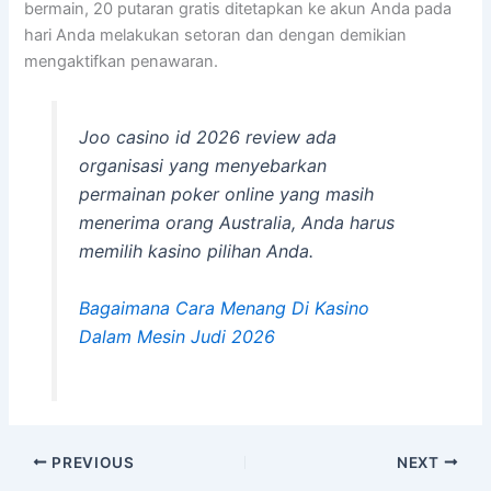
bermain, 20 putaran gratis ditetapkan ke akun Anda pada
hari Anda melakukan setoran dan dengan demikian
mengaktifkan penawaran.
Joo casino id 2026 review ada
organisasi yang menyebarkan
permainan poker online yang masih
menerima orang Australia, Anda harus
memilih kasino pilihan Anda.
Bagaimana Cara Menang Di Kasino
Dalam Mesin Judi 2026
PREVIOUS
NEXT