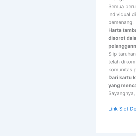
Semua perus
individual 
pemenang.
Harta tamba
disorot dal
pelanggann
Slip taruha
telah diko
komunitas p
Dari kartu 
yang mencar
Sayangnya, 
Link Slot D