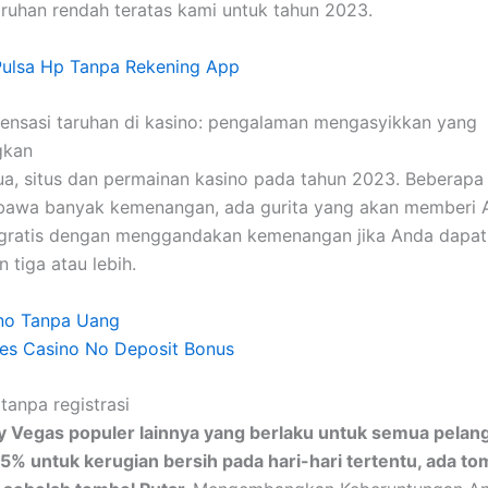
aruhan rendah teratas kami untuk tahun 2023.
Pulsa Hp Tanpa Rekening App
ensasi taruhan di kasino: pengalaman mengasyikkan yang
gkan
ua, situs dan permainan kasino pada tahun 2023. Beberapa 
awa banyak kemenangan, ada gurita yang akan memberi 
 gratis dengan menggandakan kemenangan jika Anda dapat
 tiga atau lebih.
ino Tanpa Uang
es Casino No Deposit Bonus
tanpa registrasi
y Vegas populer lainnya yang berlaku untuk semua pelan
% untuk kerugian bersih pada hari-hari tertentu, ada to