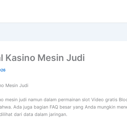
al Kasino Mesin Judi
026
ino Mesin Judi
ino mesin judi namun dalam permainan slot Video gratis Blo
bahwa. Ada juga bagian FAQ besar yang Anda mungkin me
ilihat dari data dalam jaringan.