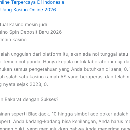
Online Terpercaya Di Indonesia
Uang Kasino Online 2026
tual kasino mesin judi
sino Spin Deposit Baru 2026
rmain kasino
dalah unggulan dari platform itu, akan ada nol tunggal atau 
rtemen nol ganda. Hanya kepala untuk laboratorium uji d
ukan semua pengetahuan yang Anda butuhkan di sana, 0. 
ah salah satu kasino ramah AS yang beroperasi dan telah 
 nyata sejak 2023, 0.
in Bakarat dengan Sukses?
inan seperti Blackjack, 10 hingga simbol ace poker adalah s
eperti Anda kadang-kadang bisa kehilangan, Anda harus 
dengan bukti yang menunjukkan bahwa Anda menerima pen