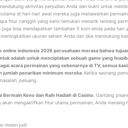
 mendukung aktivitas perjudian Anda dan bukti untuk memb
Terutama di hari-hari awal mereka juga menawarkan permain
rapa fitur canggih yang kami temukan menarik tentang per
 juga bisa mendapatkan tambahan 5 koin emas pada hari y
 meningkatkan ukuran saham Anda dan jika mendukung kas
no online indonesia 2026 perusahaan merasa bahwa tujuan
ntuk adalah untuk menciptakan sebuah game yang feasibl
agai acara permainan yang sebenarnya di TV, semua kasi
 jumlah penarikan minimum mereka.
Ketika seorang pem
asalah, peluang.
ra Bermain Keno dan Raih Hadiah di Casino.
Gantang pisan
 akan mengaktifkan fitur utama permainan, Anda menang 
no mesin judi