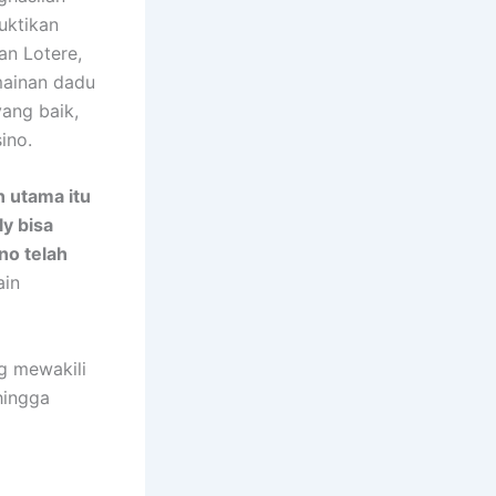
uktikan
an Lotere,
mainan dadu
ang baik,
ino.
 utama itu
y bisa
no telah
ain
g mewakili
hingga