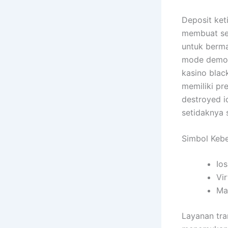
Deposit ket
membuat se
untuk berma
mode demo b
kasino blac
memiliki pr
destroyed i
setidaknya s
Simbol Kebe
Ios
Vir
Ma
Layanan tra