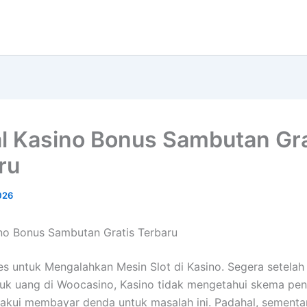
al Kasino Bonus Sambutan Gra
ru
026
ino Bonus Sambutan Gratis Terbaru
es untuk Mengalahkan Mesin Slot di Kasino. Segera setelah
uk uang di Woocasino, Kasino tidak mengetahui skema pe
akui membayar denda untuk masalah ini. Padahal, sementa