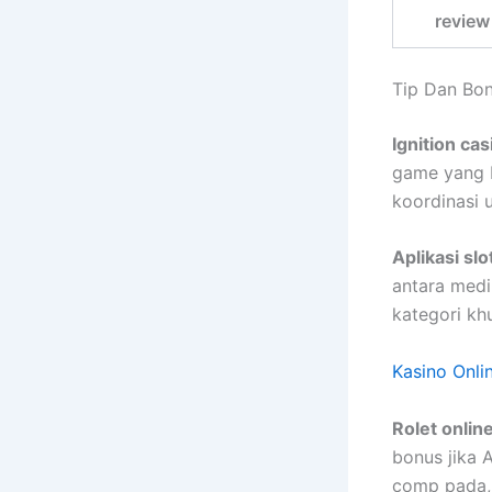
review
Tip Dan Bon
Ignition ca
game yang b
koordinasi 
Aplikasi sl
antara medi
kategori kh
Kasino Onli
Rolet online
bonus jika 
comp pada,