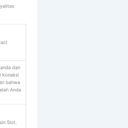
yalitas
tact
elanda dan
i koneksi
kan bahwa
telah Anda
n Slot.