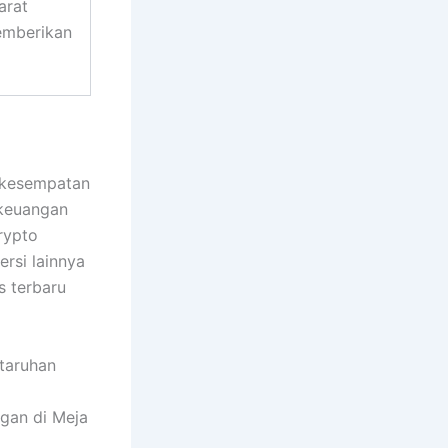
arat
emberikan
 kesempatan
 keuangan
rypto
ersi lainnya
s terbaru
 taruhan
gan di Meja