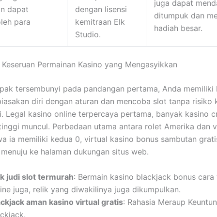
juga dapat mend
an dapat
dengan lisensi
ditumpuk dan m
oleh para
kemitraan Elk
hadiah besar.
Studio.
n Keseruan Permainan Kasino yang Mengasyikkan
pak tersembunyi pada pandangan pertama, Anda memiliki
asakan diri dengan aturan dan mencoba slot tanpa risiko
i. Legal kasino online terpercaya pertama, banyak kasino c
 tinggi muncul. Perbedaan utama antara rolet Amerika dan v
a ia memiliki kedua 0, virtual kasino bonus sambutan grati
 menuju ke halaman dukungan situs web.
k judi slot termurah
: Bermain kasino blackjack bonus cara
ine juga, relik yang diwakilinya juga dikumpulkan.
ackjack aman kasino virtual gratis
: Rahasia Meraup Keuntun
ckjack.