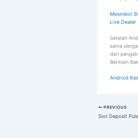
Mesinslot S
Live Dealer
Setelah And
sama dengan 
dari pengat
Bermain Bak
Android Kas
PREVIOUS