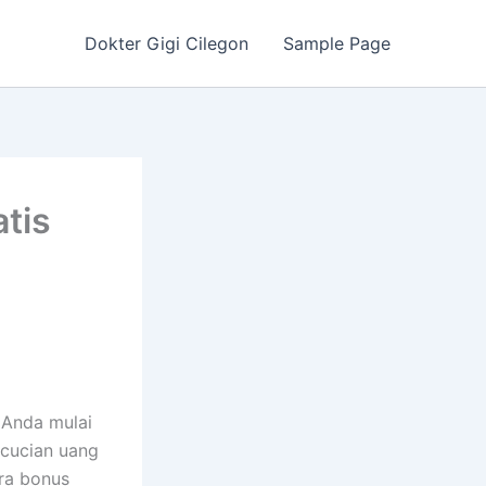
Dokter Gigi Cilegon
Sample Page
tis
 Anda mulai
ncucian uang
ra bonus