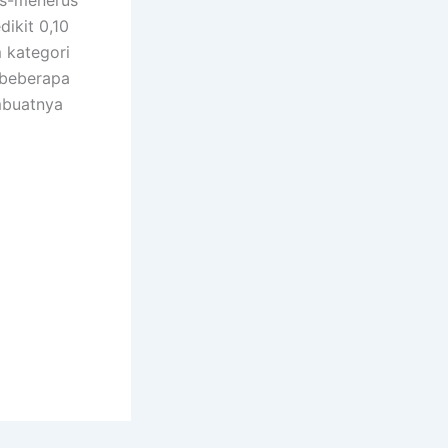
ikit 0,10
 kategori
 beberapa
mbuatnya