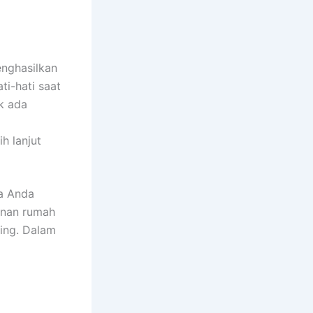
nghasilkan
ti-hati saat
ak ada
h lanjut
a Anda
anan rumah
ming. Dalam