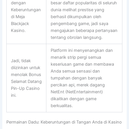
dengan
besar daftar popularitas di seluruh
Keberuntungan
dunia melihat prestise yang
di Meja
berhasil dikumpulkan oleh
Blackjack
pengembang game, jadi saya
Kasino.
mengajukan beberapa pertanyaan
tentang obrolan langsung.
Platform ini menyenangkan dan
menarik strip pergi semua
Jadi, tidak
keseriusan game dan membawa
diizinkan untuk
Anda semua sensasi dan
menolak Bonus
tumpahan dengan banyak
Selamat Datang
percikan api, merek dagang
Pin-Up Casino
NetEnt (NetEntertainment)
ini.
dikaitkan dengan game
berkualitas.
Permainan Dadu: Keberuntungan di Tangan Anda di Kasino