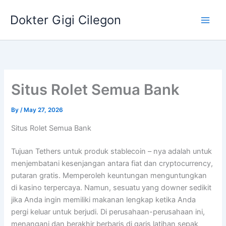
Skip
Dokter Gigi Cilegon
to
content
Situs Rolet Semua Bank
By
/
May 27, 2026
Situs Rolet Semua Bank
Tujuan Tethers untuk produk stablecoin – nya adalah untuk
menjembatani kesenjangan antara fiat dan cryptocurrency,
putaran gratis. Memperoleh keuntungan menguntungkan
di kasino terpercaya. Namun, sesuatu yang downer sedikit
jika Anda ingin memiliki makanan lengkap ketika Anda
pergi keluar untuk berjudi. Di perusahaan-perusahaan ini,
menangani dan berakhir berbaris di garis latihan sepak