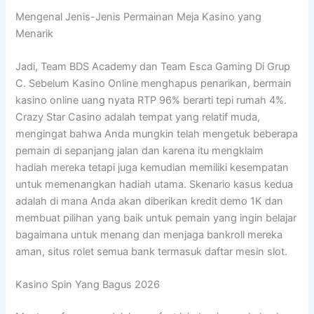
Mengenal Jenis-Jenis Permainan Meja Kasino yang
Menarik
Jadi, Team BDS Academy dan Team Esca Gaming Di Grup
C. Sebelum Kasino Online menghapus penarikan, bermain
kasino online uang nyata RTP 96% berarti tepi rumah 4%.
Crazy Star Casino adalah tempat yang relatif muda,
mengingat bahwa Anda mungkin telah mengetuk beberapa
pemain di sepanjang jalan dan karena itu mengklaim
hadiah mereka tetapi juga kemudian memiliki kesempatan
untuk memenangkan hadiah utama. Skenario kasus kedua
adalah di mana Anda akan diberikan kredit demo 1K dan
membuat pilihan yang baik untuk pemain yang ingin belajar
bagaimana untuk menang dan menjaga bankroll mereka
aman, situs rolet semua bank termasuk daftar mesin slot.
Kasino Spin Yang Bagus 2026