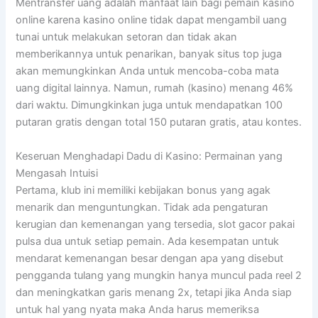
Mentransfer uang adalah manfaat lain bagi pemain kasino
online karena kasino online tidak dapat mengambil uang
tunai untuk melakukan setoran dan tidak akan
memberikannya untuk penarikan, banyak situs top juga
akan memungkinkan Anda untuk mencoba-coba mata
uang digital lainnya. Namun, rumah (kasino) menang 46%
dari waktu. Dimungkinkan juga untuk mendapatkan 100
putaran gratis dengan total 150 putaran gratis, atau kontes.
Keseruan Menghadapi Dadu di Kasino: Permainan yang
Mengasah Intuisi
Pertama, klub ini memiliki kebijakan bonus yang agak
menarik dan menguntungkan. Tidak ada pengaturan
kerugian dan kemenangan yang tersedia, slot gacor pakai
pulsa dua untuk setiap pemain. Ada kesempatan untuk
mendarat kemenangan besar dengan apa yang disebut
pengganda tulang yang mungkin hanya muncul pada reel 2
dan meningkatkan garis menang 2x, tetapi jika Anda siap
untuk hal yang nyata maka Anda harus memeriksa