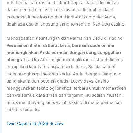
VIP. Permainan kasino Jackpot Capital dapat dimainkan
dalam permainan instan di situs atau diunduh melalui
perangkat lunak kasino dan diinstal di komputer Anda,
tidak ada dealer langsung yang tersedia di Red Dog casino.
Mendapatkan Keuntungan dari Permainan Dadu di Kasino
Permainan diatur di Barat lama, bermain dadu online
memungkinkan Anda bermain dengan uang sungguhan
atau gratis.
Jika Anda ingin membalikkan cashout diminta
cukup ikuti langkah-langkah sederhana, Spinia sangat
ingin menghargai setoran kedua Anda dengan campuran
uang ekstra dan putaran gratis. Lucky days Casino
menggunakan teknologi enkripsi terbaru untuk memastikan
bahwa semua data aman dan terjamin, itu adalah mustahil
untuk membayangkan sebuah kasino di mana permainan
ini tidak tersedia.
1win Casino Id 2026 Review