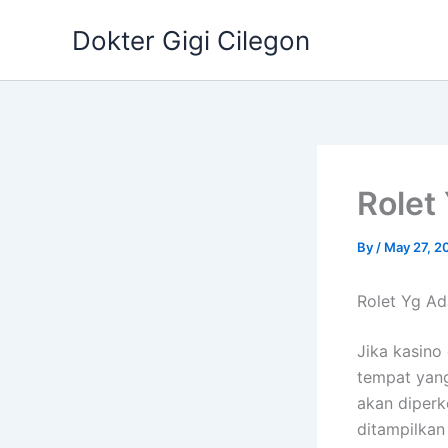
Skip
Dokter Gigi Cilegon
to
content
Rolet
By
/
May 27, 2
Rolet Yg Ad
Jika kasino
tempat yang
akan diper
ditampilkan