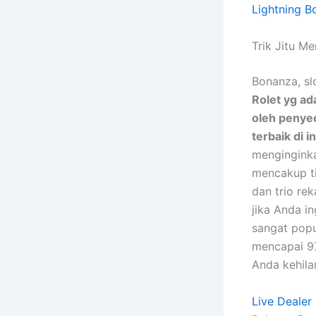
Lightning B
Trik Jitu M
Bonanza, sl
Rolet yg ad
oleh penyedi
terbaik di i
menginginka
mencakup ti
dan trio re
jika Anda i
sangat popu
mencapai 97
Anda kehila
Live Dealer