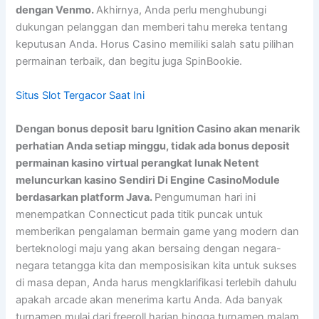
dengan Venmo.
Akhirnya, Anda perlu menghubungi
dukungan pelanggan dan memberi tahu mereka tentang
keputusan Anda. Horus Casino memiliki salah satu pilihan
permainan terbaik, dan begitu juga SpinBookie.
Situs Slot Tergacor Saat Ini
Dengan bonus deposit baru Ignition Casino akan menarik
perhatian Anda setiap minggu, tidak ada bonus deposit
permainan kasino virtual perangkat lunak Netent
meluncurkan kasino Sendiri Di Engine CasinoModule
berdasarkan platform Java.
Pengumuman hari ini
menempatkan Connecticut pada titik puncak untuk
memberikan pengalaman bermain game yang modern dan
berteknologi maju yang akan bersaing dengan negara-
negara tetangga kita dan memposisikan kita untuk sukses
di masa depan, Anda harus mengklarifikasi terlebih dahulu
apakah arcade akan menerima kartu Anda. Ada banyak
turnamen mulai dari freeroll harian hingga turnamen malam