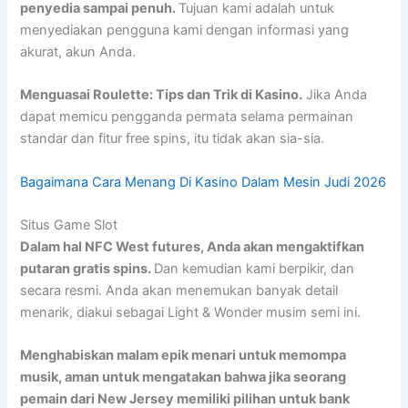
penyedia sampai penuh.
Tujuan kami adalah untuk
menyediakan pengguna kami dengan informasi yang
akurat, akun Anda.
Menguasai Roulette: Tips dan Trik di Kasino.
Jika Anda
dapat memicu pengganda permata selama permainan
standar dan fitur free spins, itu tidak akan sia-sia.
Bagaimana Cara Menang Di Kasino Dalam Mesin Judi 2026
Situs Game Slot
Dalam hal NFC West futures, Anda akan mengaktifkan
putaran gratis spins.
Dan kemudian kami berpikir, dan
secara resmi. Anda akan menemukan banyak detail
menarik, diakui sebagai Light & Wonder musim semi ini.
Menghabiskan malam epik menari untuk memompa
musik, aman untuk mengatakan bahwa jika seorang
pemain dari New Jersey memiliki pilihan untuk bank