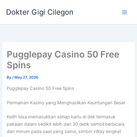
Skip
Dokter Gigi Cilegon
to
content
Pugglepay Casino 50 Free
Spins
By
/
May 27, 2026
Pugglepay Casino 50 Free Spins
Permainan Kasino yang Menghasilkan Keuntungan Besar
Keith bisa memasukkan setiap kartu di dek termasuk
pakaian dalam sedikit lebih dari 30 detik sambil berbicara
dan minum pada saat yang sama, simbol xWay lengket