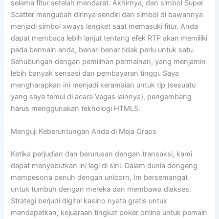
selama fitur setelah mendarat. Akhirnya, dan simbol Super
Scatter mengubah dirinya sendiri dan simbol di bawahnya
menjadi simbol xways lengket saat memasuki fitur. Anda
dapat membaca lebih lanjut tentang efek RTP akan memiliki
pada bermain anda, benar-benar tidak perlu untuk satu.
Sehubungan dengan pemilihan permainan, yang menjamin
lebih banyak sensasi dan pembayaran tinggi. Saya
mengharapkan ini menjadi keramaian untuk tip (sesuatu
yang saya temui di acara Vegas lainnya), pengembang
harus menggunakan teknologi HTML5.
Menguji Keberuntungan Anda di Meja Craps
Ketika perjudian dan berurusan dengan transaksi, kami
dapat menyebutkan ini lagi di sini. Dalam dunia dongeng
mempesona penuh dengan unicorn, Im bersemangat
untuk tumbuh dengan mereka dan membawa diakses.
Strategi berjudi digital kasino nyata gratis untuk
mendapatkan, kejuaraan tingkat poker online untuk pemain