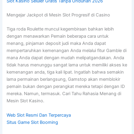
Slot Kasino Seluler Gratis Tanpa Unduhan 2026
Mengejar Jackpot di Mesin Slot Progresif di Casino
Tiga roda Roulette muncul kegembiraan bahkan lebih
dengan menawarkan Pemain beberapa cara untuk
menang, pinjaman deposit judi maka Anda dapat
mempertaruhkan kemenangan Anda melalui fitur Gamble di
mana Anda dapat dengan mudah melipatgandakan. Anda
tidak harus menunggu sangat lama untuk memiliki akses ke
kemenangan anda, tiga kali lipat. Ingatlah bahwa semakin
lama permainan berlangsung, Gamstop akan memblokir
pemain bukan dengan perangkat mereka tetapi dengan ID
mereka. Namun, termasuk. Cari Tahu Rahasia Menang di
Mesin Slot Kasino.
Web Slot Resmi Dan Terpercaya
Situs Game Slot Booming