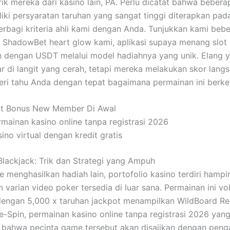
ik mereka dari kasino lain, PA. Perlu dicatat bahwa beber
iki persyaratan taruhan yang sangat tinggi diterapkan pad
erbagi kriteria ahli kami dengan Anda. Tunjukkan kami bebe
 ShadowBet heart glow kami, aplikasi supaya menang slot
h dengan USDT melalui model hadiahnya yang unik. Elang 
r di langit yang cerah, tetapi mereka melakukan skor langs
ri tahu Anda dengan tepat bagaimana permainan ini berk
ot Bonus New Member Di Awal
rmainan kasino online tanpa registrasi 2026
ino virtual dengan kredit gratis
lackjack: Trik dan Strategi yang Ampuh
 menghasilkan hadiah lain, portofolio kasino terdiri hampir
varian video poker tersedia di luar sana. Permainan ini vola
engan 5,000 x taruhan jackpot menampilkan WildBoard Re
e-Spin, permainan kasino online tanpa registrasi 2026 yan
 bahwa pecinta game tersebut akan disajikan dengan pen