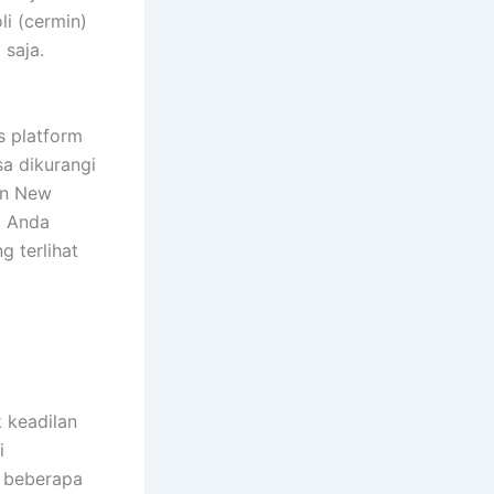
i (cermin)
 saja.
 platform
sa dikurangi
ain New
a Anda
 terlihat
k keadilan
i
t beberapa