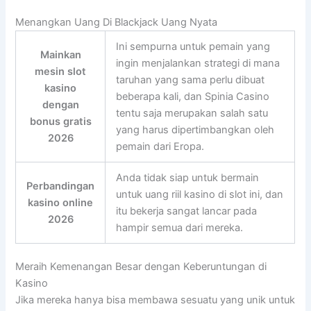
Menangkan Uang Di Blackjack Uang Nyata
Ini sempurna untuk pemain yang
Mainkan
ingin menjalankan strategi di mana
mesin slot
taruhan yang sama perlu dibuat
kasino
beberapa kali, dan Spinia Casino
dengan
tentu saja merupakan salah satu
bonus gratis
yang harus dipertimbangkan oleh
2026
pemain dari Eropa.
Anda tidak siap untuk bermain
Perbandingan
untuk uang riil kasino di slot ini, dan
kasino online
itu bekerja sangat lancar pada
2026
hampir semua dari mereka.
Meraih Kemenangan Besar dengan Keberuntungan di
Kasino
Jika mereka hanya bisa membawa sesuatu yang unik untuk