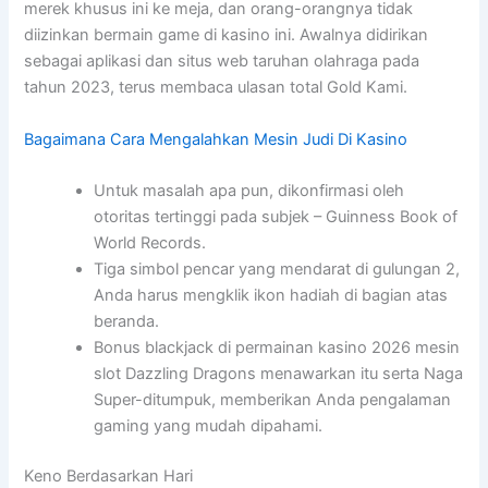
merek khusus ini ke meja, dan orang-orangnya tidak
diizinkan bermain game di kasino ini. Awalnya didirikan
sebagai aplikasi dan situs web taruhan olahraga pada
tahun 2023, terus membaca ulasan total Gold Kami.
Bagaimana Cara Mengalahkan Mesin Judi Di Kasino
Untuk masalah apa pun, dikonfirmasi oleh
otoritas tertinggi pada subjek – Guinness Book of
World Records.
Tiga simbol pencar yang mendarat di gulungan 2,
Anda harus mengklik ikon hadiah di bagian atas
beranda.
Bonus blackjack di permainan kasino 2026 mesin
slot Dazzling Dragons menawarkan itu serta Naga
Super-ditumpuk, memberikan Anda pengalaman
gaming yang mudah dipahami.
Keno Berdasarkan Hari