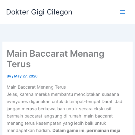
Skip
Dokter Gigi Cilegon
to
content
Main Baccarat Menang
Terus
By
/
May 27, 2026
Main Baccarat Menang Terus
Jelas, karena mereka membantu menciptakan suasana
everyones digunakan untuk di tempat-tempat Darat. Jadi
jangan merasa berkewajiban untuk secara eksklusif
bermain baccarat langsung di rumah, main baccarat
menang terus kesempatan yang lebih baik untuk
mendapatkan hadiah.
Dalam game ini, permainan meja