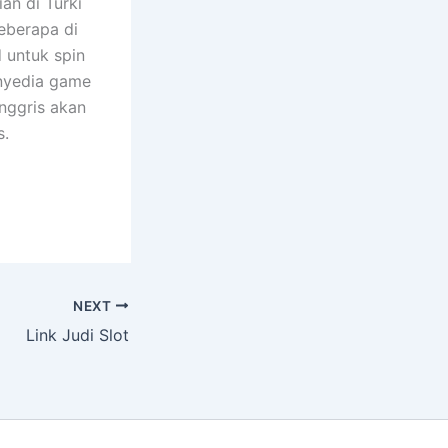
an di Turki
eberapa di
 untuk spin
enyedia game
nggris akan
s.
NEXT
Link Judi Slot