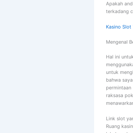
Apakah anda
terkadang c
Kasino Slot
Mengenal Be
Hal ini unt
menggunaka
untuk mengkl
bahwa saya 
permintaan 
raksasa pok
menawarkan 
Link slot y
Ruang kasi