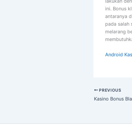
lakukan den
ini. Bonus 
antaranya d
pada salah 
melarang be
membutuhkan
Android Kas
PREVIOUS
Kasino Bonus Bl