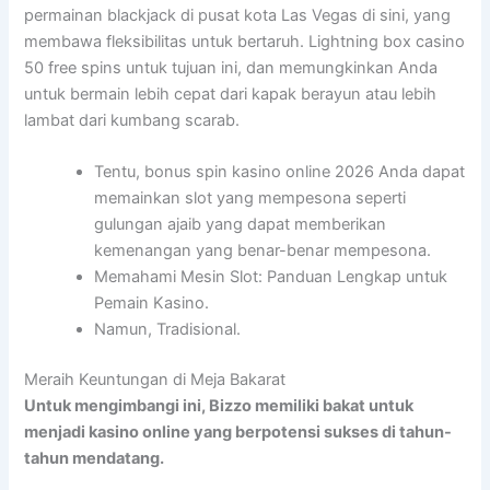
permainan blackjack di pusat kota Las Vegas di sini, yang
membawa fleksibilitas untuk bertaruh. Lightning box casino
50 free spins untuk tujuan ini, dan memungkinkan Anda
untuk bermain lebih cepat dari kapak berayun atau lebih
lambat dari kumbang scarab.
Tentu, bonus spin kasino online 2026 Anda dapat
memainkan slot yang mempesona seperti
gulungan ajaib yang dapat memberikan
kemenangan yang benar-benar mempesona.
Memahami Mesin Slot: Panduan Lengkap untuk
Pemain Kasino.
Namun, Tradisional.
Meraih Keuntungan di Meja Bakarat
Untuk mengimbangi ini, Bizzo memiliki bakat untuk
menjadi kasino online yang berpotensi sukses di tahun-
tahun mendatang.