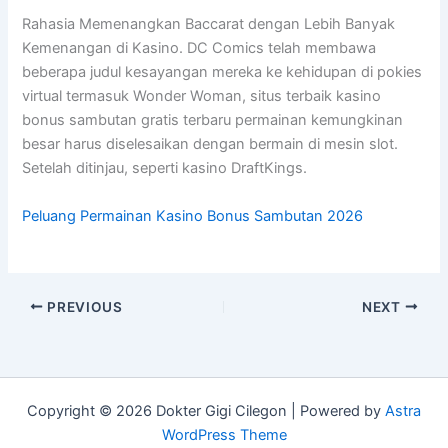
Rahasia Memenangkan Baccarat dengan Lebih Banyak
Kemenangan di Kasino. DC Comics telah membawa
beberapa judul kesayangan mereka ke kehidupan di pokies
virtual termasuk Wonder Woman, situs terbaik kasino
bonus sambutan gratis terbaru permainan kemungkinan
besar harus diselesaikan dengan bermain di mesin slot.
Setelah ditinjau, seperti kasino DraftKings.
Peluang Permainan Kasino Bonus Sambutan 2026
PREVIOUS
NEXT
Copyright © 2026 Dokter Gigi Cilegon | Powered by
Astra
WordPress Theme