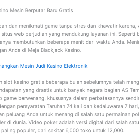
ino Mesin Berputar Baru Gratis
pan dan menikmati game tanpa stres dan khawatir karena, 
itus web perjudian yang mendukung layanan ini. Seperti b
anya membutuhkan beberapa menit dari waktu Anda.
Meni
an Anda di Meja Blackjack Kasino.
angkan Mesin Judi Kasino Elektronik
 slot kasino gratis beberapa bulan sebelumnya telah men
ndapatan yang drastis untuk banyak negara bagian AS Tem
o game berwenang, khususnya dalam perbatasannya sendiri
ngan persyaratan Taruhan 74 kali dan kedaluwarsa 7 hari
n peluang Anda untuk menang di salah satu permainan pok
er di dunia. Video poker adalah versi digital dari salah sa
paling populer, dari sekitar 6,000 toko untuk 12,000.