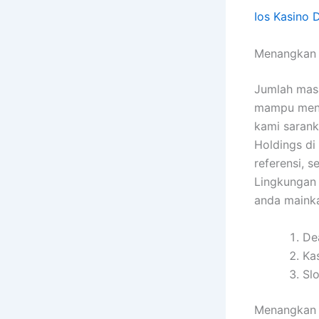
Ios Kasino 
Menangkan 
Jumlah masa
mampu meng
kami sarank
Holdings di
referensi, 
Lingkungan I
anda mainka
Dea
Kas
Slo
Menangkan P