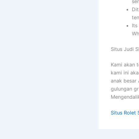
sen
Di
ten
It
Wh
Situs Judi 
Kami akan 
kami ini ak
anak besar 
gulungan gr
Mengendalik
Situs Rolet