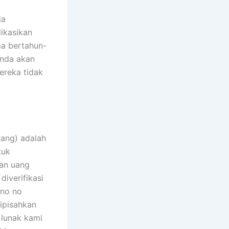
ja
ikasikan
ama bertahun-
Anda akan
ereka tidak
nang) adalah
tuk
an uang
diverifikasi
no no
ipisahkan
 lunak kami