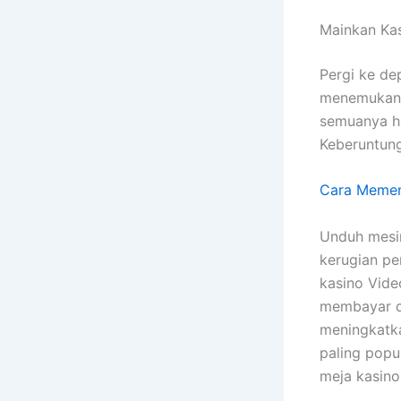
Mainkan Kas
Pergi ke de
menemukan s
semuanya h
Keberuntung
Cara Memen
Unduh mesin
kerugian pe
kasino Vide
membayar de
meningkatka
paling popul
meja kasino 