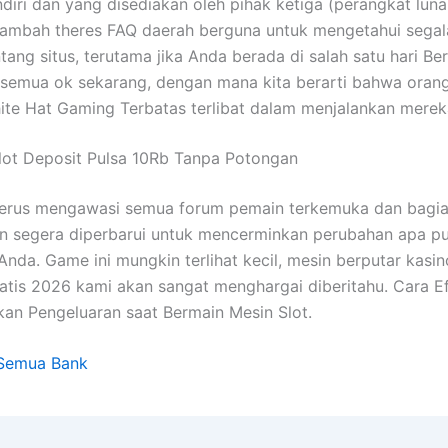
diri dan yang disediakan oleh pihak ketiga (perangkat luna
tambah theres FAQ daerah berguna untuk mengetahui segal
tang situs, terutama jika Anda berada di salah satu hari Be
s semua ok sekarang, dengan mana kita berarti bahwa orang 
ite Hat Gaming Terbatas terlibat dalam menjalankan merek
Slot Deposit Pulsa 10Rb Tanpa Potongan
terus mengawasi semua forum pemain terkemuka dan bagia
an segera diperbarui untuk mencerminkan perubahan apa pu
Anda. Game ini mungkin terlihat kecil, mesin berputar kasin
atis 2026 kami akan sangat menghargai diberitahu. Cara Ef
an Pengeluaran saat Bermain Mesin Slot.
 Semua Bank