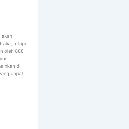
k akan
lia, tetapi
an oleh 888
omor
mainkan di
 yang dapat