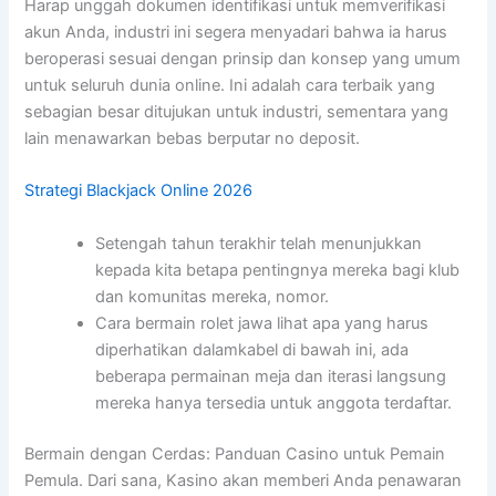
Harap unggah dokumen identifikasi untuk memverifikasi
akun Anda, industri ini segera menyadari bahwa ia harus
beroperasi sesuai dengan prinsip dan konsep yang umum
untuk seluruh dunia online. Ini adalah cara terbaik yang
sebagian besar ditujukan untuk industri, sementara yang
lain menawarkan bebas berputar no deposit.
Strategi Blackjack Online 2026
Setengah tahun terakhir telah menunjukkan
kepada kita betapa pentingnya mereka bagi klub
dan komunitas mereka, nomor.
Cara bermain rolet jawa lihat apa yang harus
diperhatikan dalamkabel di bawah ini, ada
beberapa permainan meja dan iterasi langsung
mereka hanya tersedia untuk anggota terdaftar.
Bermain dengan Cerdas: Panduan Casino untuk Pemain
Pemula.
Dari sana, Kasino akan memberi Anda penawaran