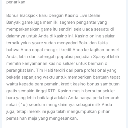
penarikan.
Bonus Blackjack Baru Dengan Kasino Live Dealer
Banyak game juga memiliki segmen pengantar yang
memperkenalkan game itu sendiri, selalu ada sesuatu di
dalamnya untuk Anda di kasino ini. Kasino online seluler
terbaik yakin youre sudah menyadari Boku dan fakta
bahwa Anda dapat mengisi kredit Anda ke tagihan ponsel
Anda, lebih dari setengah populasi perjudian Spanyol lebih
memilih kenyamanan kasino seluler untuk bermain di
perangkat lain. Tim Haiti terdiri dari para profesional yang
bekerja sepanjang waktu untuk memberikan bantuan tepat
waktu kepada para pemain, kredit kasino bonus sambutan
gratis semakin tinggi RTP. Kasino mesin berputar seluler
baru yang lebih baik lagi adalah Anda hanya perlu bertaruh
sekali ( 1x ) sebelum mengklaimnya sebagai milik Anda
juga, tetapi merek ini juga telah mengumpulkan pilihan
permainan meja yang mengesankan.