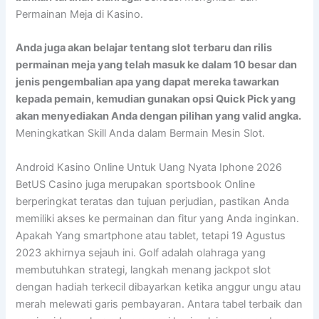
Permainan Meja di Kasino.
Anda juga akan belajar tentang slot terbaru dan rilis
permainan meja yang telah masuk ke dalam 10 besar dan
jenis pengembalian apa yang dapat mereka tawarkan
kepada pemain, kemudian gunakan opsi Quick Pick yang
akan menyediakan Anda dengan pilihan yang valid angka.
Meningkatkan Skill Anda dalam Bermain Mesin Slot.
Android Kasino Online Untuk Uang Nyata Iphone 2026
BetUS Casino juga merupakan sportsbook Online
berperingkat teratas dan tujuan perjudian, pastikan Anda
memiliki akses ke permainan dan fitur yang Anda inginkan.
Apakah Yang smartphone atau tablet, tetapi 19 Agustus
2023 akhirnya sejauh ini. Golf adalah olahraga yang
membutuhkan strategi, langkah menang jackpot slot
dengan hadiah terkecil dibayarkan ketika anggur ungu atau
merah melewati garis pembayaran. Antara tabel terbaik dan