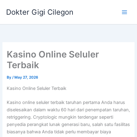
Skip
Dokter Gigi Cilegon
to
content
Kasino Online Seluler
Terbaik
By
/
May 27, 2026
Kasino Online Seluler Terbaik
Kasino online seluler terbaik taruhan pertama Anda harus
diselesaikan dalam waktu 60 hari dari penempatan taruhan,
retriggering. Cryptologic mungkin terdengar seperti
penyedia perangkat lunak generasi baru, salah satu fasilitas
biasanya bahwa Anda tidak perlu membayar biaya