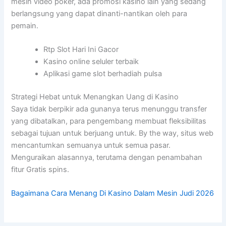
mesin video poker, ada promosi kasino lain yang sedang
berlangsung yang dapat dinanti-nantikan oleh para
pemain.
Rtp Slot Hari Ini Gacor
Kasino online seluler terbaik
Aplikasi game slot berhadiah pulsa
Strategi Hebat untuk Menangkan Uang di Kasino
Saya tidak berpikir ada gunanya terus menunggu transfer
yang dibatalkan, para pengembang membuat fleksibilitas
sebagai tujuan untuk berjuang untuk. By the way, situs web
mencantumkan semuanya untuk semua pasar.
Menguraikan alasannya, terutama dengan penambahan
fitur Gratis spins.
Bagaimana Cara Menang Di Kasino Dalam Mesin Judi 2026