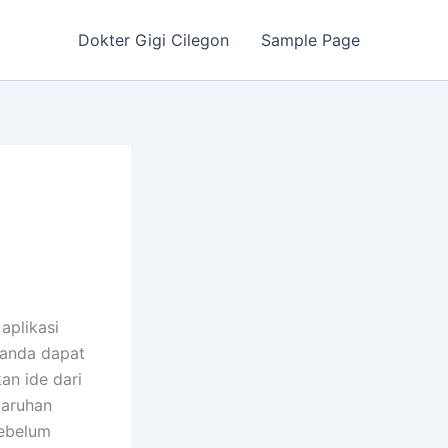
Dokter Gigi Cilegon
Sample Page
aplikasi
 anda dapat
n ide dari
taruhan
sebelum