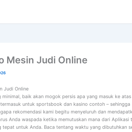
o Mesin Judi Online
026
n Judi Online
 minimal, baik akan mogok persis apa yang masuk ke atas 
-termasuk untuk sportsbook dan kasino contoh – sehingga
ngapa rekomendasi kami begitu menyeluruh dan mendapatka
rus Anda waspada ketika memutuskan mana dari Aplikasi 
g tepat untuk Anda. Baca tentang waktu yang dibutuhkan 