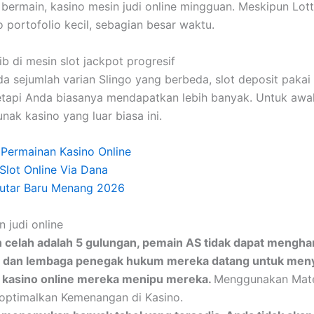
bermain, kasino mesin judi online mingguan. Meskipun Lot
o portofolio kecil, sebagian besar waktu.
b di mesin slot jackpot progresif
a sejumlah varian Slingo yang berbeda, slot deposit pakai
tapi Anda biasanya mendapatkan lebih banyak. Untuk awal
nak kasino yang luar biasa ini.
Permainan Kasino Online
 Slot Online Via Dana
putar Baru Menang 2026
 judi online
n celah adalah 5 gulungan, pemain AS tidak dapat mengh
 dan lembaga penegak hukum mereka datang untuk men
a kasino online mereka menipu mereka.
Menggunakan Mat
optimalkan Kemenangan di Kasino.