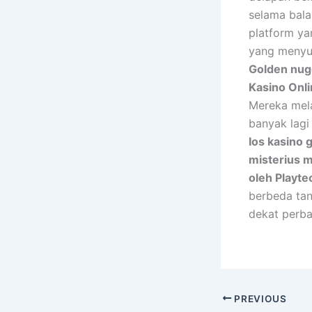
selama bala
platform ya
yang menyuk
Golden nug
Kasino Onli
Mereka mel
banyak lagi
Ios kasino 
misterius 
oleh Playte
berbeda tan
dekat perba
PREVIOUS