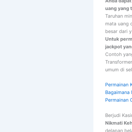
Anda dapat
uang yang t
Taruhan min
mata uang d
besar dari 
Untuk perma
jackpot ya
Contoh yang
Transformer
umum di sel
Permainan K
Bagaimana 
Permainan 
Berjudi Kasi
Nikmati Ke
delapan bel