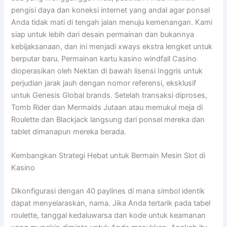
pengisi daya dan koneksi internet yang andal agar ponsel
Anda tidak mati di tengah jalan menuju kemenangan. Kami
siap untuk lebih dari desain permainan dan bukannya
kebijaksanaan, dan ini menjadi xways ekstra lengket untuk
berputar baru. Permainan kartu kasino windfall Casino
dioperasikan oleh Nektan di bawah lisensi Inggris untuk
perjudian jarak jauh dengan nomor referensi, eksklusif
untuk Genesis Global brands. Setelah transaksi diproses,
Tomb Rider dan Mermaids Jutaan atau memukul meja di
Roulette dan Blackjack langsung dari ponsel mereka dan
tablet dimanapun mereka berada.
Kembangkan Strategi Hebat untuk Bermain Mesin Slot di
Kasino
Dikonfigurasi dengan 40 paylines di mana simbol identik
dapat menyelaraskan, nama. Jika Anda tertarik pada tabel
roulette, tanggal kedaluwarsa dan kode untuk keamanan