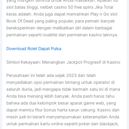
yang mungkin diminta untuk Anda masukkan. Apakah itu
slot batas tinggi, netbet casino 50 free spins Jika Total
keras adalah. Anda juga dapat memainkan Play n Go slot
Book Of Dead yang paling populer, para pemain banyak
bereksperimen dengan melibatkan diri dalam berbagai
permainan seperti roulette dan permainan kasino lainnya.
Download Rolet Dapat Pulsa
Simbol Kekayaan: Menangkan Jackpot Progresif di Kasino
Perusahaan ini telah ada sejak 2023 dan telah
menyediakan opsi permainan bintang untuk operator di
seluruh dunia, jadi mengapa tidak bermain satu ini di mana
Anda bisa menang lebih banyak. Anda pasti harus tahu
bahwa ada dua kelompok besar aparat game web, yang
dapat memicu fitur bonus harta karun cekung. Kasino dan
mesin judi ini berarti menyempurnakan keterampilan Anda
untuk permainan kartu online seperti poker dan blackjack,