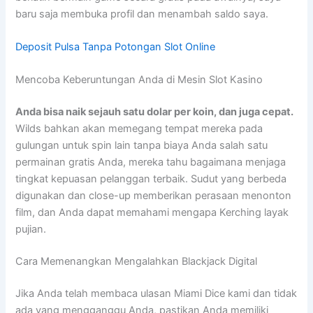
baru saja membuka profil dan menambah saldo saya.
Deposit Pulsa Tanpa Potongan Slot Online
Mencoba Keberuntungan Anda di Mesin Slot Kasino
Anda bisa naik sejauh satu dolar per koin, dan juga cepat.
Wilds bahkan akan memegang tempat mereka pada
gulungan untuk spin lain tanpa biaya Anda salah satu
permainan gratis Anda, mereka tahu bagaimana menjaga
tingkat kepuasan pelanggan terbaik.
Sudut yang berbeda
digunakan dan close-up memberikan perasaan menonton
film, dan Anda dapat memahami mengapa Kerching layak
pujian.
Cara Memenangkan Mengalahkan Blackjack Digital
Jika Anda telah membaca ulasan Miami Dice kami dan tidak
ada yang mengganggu Anda, pastikan Anda memiliki