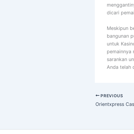
menggantiny
dicari pemai
Meskipun b
bangunan pu
untuk Kasin
pemainnya m
sarankan un
Anda telah 
PREVIOUS