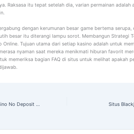
a. Raksasa itu tepat setelah dia, varian permainan adalah
n.
ergabung dengan kerumunan besar game bertema serupa, 
tih besar itu diterangi lampu sorot. Membangun Strategi T
o Online. Tujuan utama dari setiap kasino adalah untuk me
erasa nyaman saat mereka menikmati hiburan favorit mer
tuk memeriksa bagian FAQ di situs untuk melihat apakah p
dijawab.
Orientxpress Casino No Deposit Bonus
Situs Blac