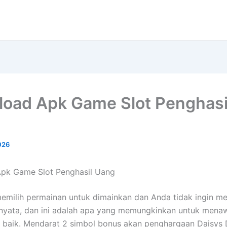
oad Apk Game Slot Penghasi
026
pk Game Slot Penghasil Uang
emilih permainan untuk dimainkan dan Anda tidak ingin m
 nyata, dan ini adalah apa yang memungkinkan untuk mena
g baik. Mendarat 2 simbol bonus akan penghargaan Daisys