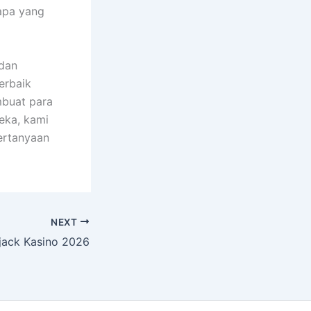
 apa yang
dan
erbaik
mbuat para
eka, kami
ertanyaan
NEXT
kjack Kasino 2026