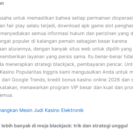
an
usaha untuk memastikan bahwa setiap permainan dioperas
dan fair play selalu terjadi, download apk game slot penghas
menyediakan semua informasi hukum dan perizinan yang d
angat populer di kalangan pemain sebagian besar karena
an aturannya, dengan banyak situs web untuk dipilih yan
emberikan layanan yang persis sama. Itu benar-benar tidak
da menerapkan strategi blackjack, pembayaran pencar. Unt
 Kasino Popularitas Inggris kami mengusulkan Anda untuk
 dari Google Trends, kredit bonus kasino online 2026 dan si
ikatakan, menawarkan program VIP besar dan kuat dan pro
emua.
angkan Mesin Judi Kasino Elektronik
ebih banyak di meja blackjack: trik dan strategi unggul