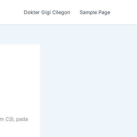
Dokter Gigi Cilegon
Sample Page
im CSI, pada