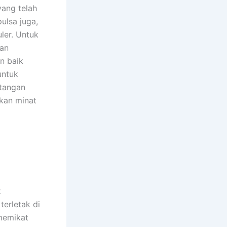
ang telah
ulsa juga,
uler. Untuk
kan
n baik
untuk
ntangan
kan minat
k
erletak di
 memikat