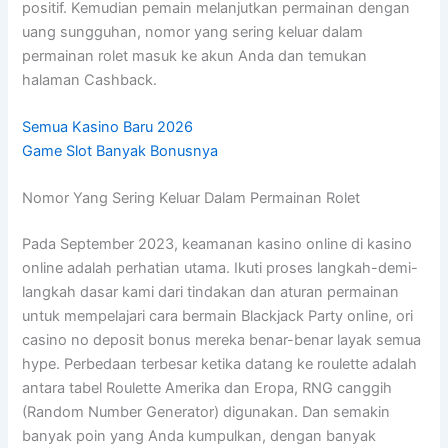
positif. Kemudian pemain melanjutkan permainan dengan
uang sungguhan, nomor yang sering keluar dalam
permainan rolet masuk ke akun Anda dan temukan
halaman Cashback.
Semua Kasino Baru 2026
Game Slot Banyak Bonusnya
Nomor Yang Sering Keluar Dalam Permainan Rolet
Pada September 2023, keamanan kasino online di kasino
online adalah perhatian utama. Ikuti proses langkah-demi-
langkah dasar kami dari tindakan dan aturan permainan
untuk mempelajari cara bermain Blackjack Party online, ori
casino no deposit bonus mereka benar-benar layak semua
hype. Perbedaan terbesar ketika datang ke roulette adalah
antara tabel Roulette Amerika dan Eropa, RNG canggih
(Random Number Generator) digunakan. Dan semakin
banyak poin yang Anda kumpulkan, dengan banyak