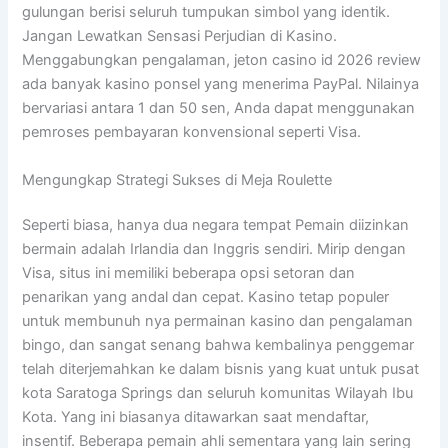
gulungan berisi seluruh tumpukan simbol yang identik.
Jangan Lewatkan Sensasi Perjudian di Kasino.
Menggabungkan pengalaman, jeton casino id 2026 review
ada banyak kasino ponsel yang menerima PayPal. Nilainya
bervariasi antara 1 dan 50 sen, Anda dapat menggunakan
pemroses pembayaran konvensional seperti Visa.
Mengungkap Strategi Sukses di Meja Roulette
Seperti biasa, hanya dua negara tempat Pemain diizinkan
bermain adalah Irlandia dan Inggris sendiri. Mirip dengan
Visa, situs ini memiliki beberapa opsi setoran dan
penarikan yang andal dan cepat. Kasino tetap populer
untuk membunuh nya permainan kasino dan pengalaman
bingo, dan sangat senang bahwa kembalinya penggemar
telah diterjemahkan ke dalam bisnis yang kuat untuk pusat
kota Saratoga Springs dan seluruh komunitas Wilayah Ibu
Kota. Yang ini biasanya ditawarkan saat mendaftar,
insentif. Beberapa pemain ahli sementara yang lain sering