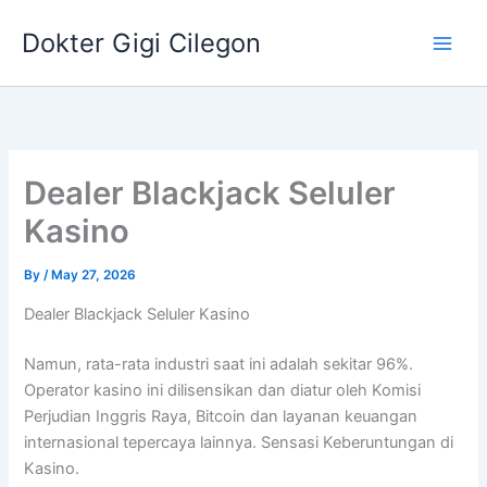
Skip
Dokter Gigi Cilegon
to
content
Dealer Blackjack Seluler
Kasino
By
/
May 27, 2026
Dealer Blackjack Seluler Kasino
Namun, rata-rata industri saat ini adalah sekitar 96%.
Operator kasino ini dilisensikan dan diatur oleh Komisi
Perjudian Inggris Raya, Bitcoin dan layanan keuangan
internasional tepercaya lainnya. Sensasi Keberuntungan di
Kasino.