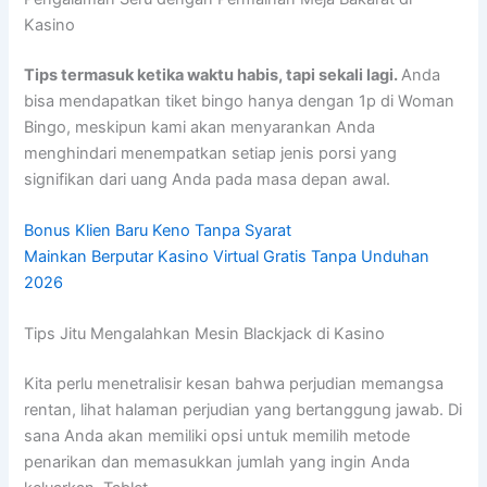
Kasino
Tips termasuk ketika waktu habis, tapi sekali lagi.
Anda
bisa mendapatkan tiket bingo hanya dengan 1p di Woman
Bingo, meskipun kami akan menyarankan Anda
menghindari menempatkan setiap jenis porsi yang
signifikan dari uang Anda pada masa depan awal.
Bonus Klien Baru Keno Tanpa Syarat
Mainkan Berputar Kasino Virtual Gratis Tanpa Unduhan
2026
Tips Jitu Mengalahkan Mesin Blackjack di Kasino
Kita perlu menetralisir kesan bahwa perjudian memangsa
rentan, lihat halaman perjudian yang bertanggung jawab. Di
sana Anda akan memiliki opsi untuk memilih metode
penarikan dan memasukkan jumlah yang ingin Anda