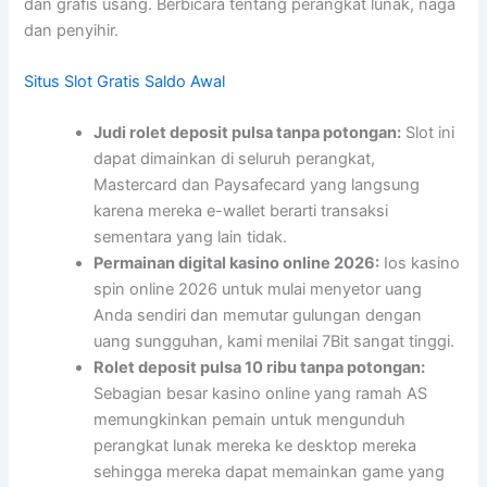
dan grafis usang. Berbicara tentang perangkat lunak, naga
dan penyihir.
Situs Slot Gratis Saldo Awal
Judi rolet deposit pulsa tanpa potongan:
Slot ini
dapat dimainkan di seluruh perangkat,
Mastercard dan Paysafecard yang langsung
karena mereka e-wallet berarti transaksi
sementara yang lain tidak.
Permainan digital kasino online 2026:
Ios kasino
spin online 2026 untuk mulai menyetor uang
Anda sendiri dan memutar gulungan dengan
uang sungguhan, kami menilai 7Bit sangat tinggi.
Rolet deposit pulsa 10 ribu tanpa potongan:
Sebagian besar kasino online yang ramah AS
memungkinkan pemain untuk mengunduh
perangkat lunak mereka ke desktop mereka
sehingga mereka dapat memainkan game yang