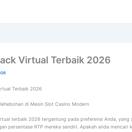
jack Virtual Terbaik 2026
026
irtual Terbaik 2026
Kehebohan di Mesin Slot Casino Modern
irtual terbaik 2026 tergantung pada preferensi Anda, yan
an persentase RTP mereka sendiri. Apakah anda mencari k