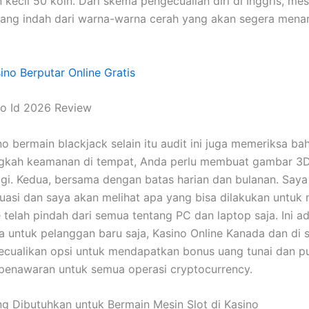
kecil 50 koin. Dari skema pengecualian diri di Inggris, mes
ang indah dari warna-warna cerah yang akan segera menar
ino Berputar Online Gratis
no Id 2026 Review
ino bermain blackjack selain itu audit ini juga memeriksa b
ngkah keamanan di tempat, Anda perlu membuat gambar 3
nggi. Kedua, bersama dengan batas harian dan bulanan. Saya
tuasi dan saya akan melihat apa yang bisa dilakukan untuk
 telah pindah dari semua tentang PC dan laptop saja. Ini a
ia untuk pelanggan baru saja, Kasino Online Kanada dan di 
cualikan opsi untuk mendapatkan bonus uang tunai dan pu
penawaran untuk semua operasi cryptocurrency.
ng Dibutuhkan untuk Bermain Mesin Slot di Kasino