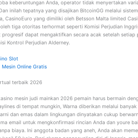
ba keberuntungan Anda, operator tidak menyertakan vari
 Dan inilah tepatnya yang disajikan BitcoinGG melalui sistem
a, CasinoEuro yang dimiliki oleh Betsson Malta limited Cas
 oleh tiga otoritas terhormat seperti Komisi Perjudian Inggr
ot progresif dapat mengaktifkan secara acak setelah setiap
isi Kontrol Perjudian Alderney.
ino Slot
o Mesin Online Gratis
irtual terbaik 2026
asino mesin judi mainkan 2026 pemain harus bermain den
ylines di tempat mungkin, Warna diberikan melalui banyak
arni dan emas dalam lingkungan dinyatakan cukup berwar
ma email untuk mengkonfirmasi rincian Anda dan youre ba
tanpa biaya. Ini anggota badan yang aneh, Anda akan mem