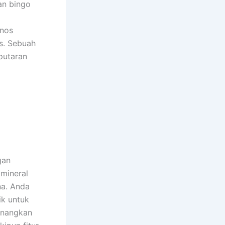
an bingo
inos
is. Sebuah
 putaran
gan
 mineral
na. Anda
ik untuk
enangkan