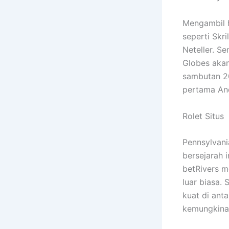
Mengambil h
seperti Skr
Neteller. S
Globes akan
sambutan 2
pertama An
Rolet Situs
Pennsylvan
bersejarah 
betRivers m
luar biasa.
kuat di ant
kemungkinan