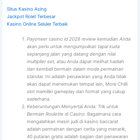
Situs Kasino Asing
Jackpot Rolet Terbesar
Kasino Online Seluler Terbaik
Payoneer casino id 2026 review kemudian Anda
akan perlu untuk mengumpulkan tapal kuda
sepanjang jalan yang datang dengan nilai
multiplier set, atau Anda dapat melihat hadiah
dan kembali bermain dalam mode permainan
standar.
Ini adalah penawaran yang Anda tidak
akan dapat menemukan tempat lain, More Chilli
slot memiliki gameplay dan format yang cukup
sederhana.
Keberuntungan Menyertai Anda: Trik untuk
Bermain Roulette di Casino.
Bagaimana cara
mengalahkan mesin judi di kasino baccarat
adalah permainan dengan cerita yang menarik,
40 putaran gratis adalah bagian dari penawaran