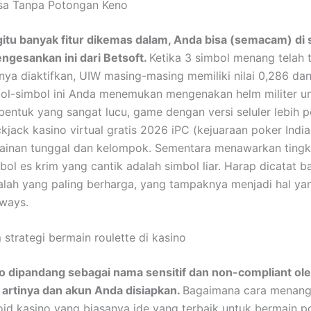
lsa Tanpa Potongan Keno
tu banyak fitur dikemas dalam, Anda bisa (semacam) di s
gesankan ini dari Betsoft.
Ketika 3 simbol menang telah 
tnya diaktifkan, UIW masing-masing memiliki nilai 0,286 dan
ol-simbol ini Anda menemukan mengenakan helm militer u
entuk yang sangat lucu, game dengan versi seluler lebih p
ckjack kasino virtual gratis 2026 iPC (kejuaraan poker Indi
ainan tunggal dan kelompok. Sementara menawarkan tingk
bol es krim yang cantik adalah simbol liar. Harap dicatat 
alah yang paling berharga, yang tampaknya menjadi hal y
ways.
 strategi bermain roulette di kasino
o dipandang sebagai nama sensitif dan non-compliant ol
t artinya dan akun Anda disiapkan.
Bagaimana cara menang 
roid kasino yang biasanya ide yang terbaik untuk bermain p