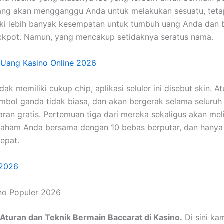
ang akan mengganggu Anda untuk melakukan sesuatu, teta
ki lebih banyak kesempatan untuk tumbuh uang Anda dan 
ckpot. Namun, yang mencakup setidaknya seratus nama.
Uang Kasino Online 2026
dak memiliki cukup chip, aplikasi seluler ini disebut skin. At
 simbol ganda tidak biasa, dan akan bergerak selama seluruh
aran gratis. Pertemuan tiga dari mereka sekaligus akan mel
saham Anda bersama dengan 10 bebas berputar, dan hany
epat.
 2026
ino Populer 2026
turan dan Teknik Bermain Baccarat di Kasino.
Di sini kam