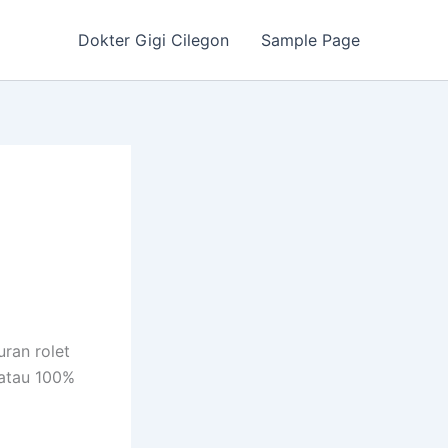
Dokter Gigi Cilegon
Sample Page
uran rolet
 atau 100%