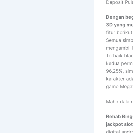
Deposit Pu
Dengan begi
3D yang men
fitur beriku
Semua simb
mengambil b
Terbaik bla
kedua perm
96,25%, sim
karakter ad
game Mega
Mahir dalam
Rehab Bing
jackpot slo
digital and