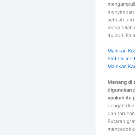
mengumpulka
menyimpan 
sebuah peru
maka telah
itu adil. Pa
Mainkan Kas
Slot Onlin
Mainkan Kas
Menang di a
digunakan 
apakah itu 
dengan dua 
dan taruhan
Putaran gra
mencocokka