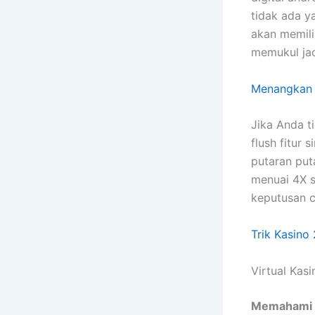
tidak ada y
akan memili
memukul ja
Menangkan 
Jika Anda ti
flush fitur
putaran put
menuai 4X 
keputusan c
Trik Kasino
Virtual Kas
Memahami A