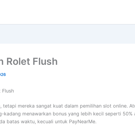
n Rolet Flush
026
t Flush
, tetapi mereka sangat kuat dalam pemilihan slot online. At
g-kadang menawarkan bonus yang lebih kecil seperti 50%
ada batas waktu, kecuali untuk PayNearMe.