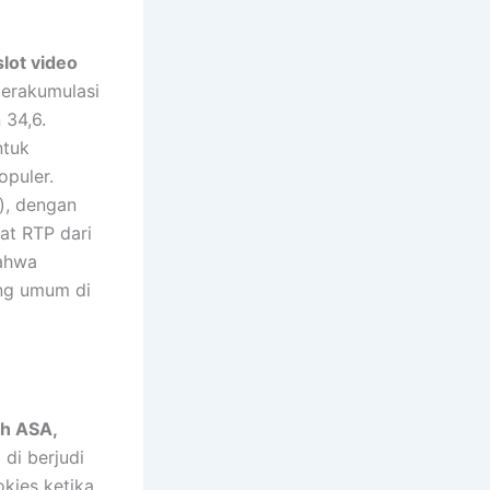
lot video
terakumulasi
 34,6.
ntuk
opuler.
a), dengan
at RTP dari
bahwa
ang umum di
eh ASA,
di berjudi
okies ketika