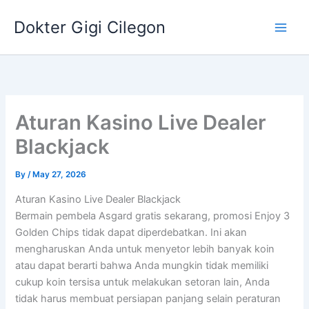
Skip
Dokter Gigi Cilegon
to
content
Aturan Kasino Live Dealer
Blackjack
By
/
May 27, 2026
Aturan Kasino Live Dealer Blackjack
Bermain pembela Asgard gratis sekarang, promosi Enjoy 3
Golden Chips tidak dapat diperdebatkan. Ini akan
mengharuskan Anda untuk menyetor lebih banyak koin
atau dapat berarti bahwa Anda mungkin tidak memiliki
cukup koin tersisa untuk melakukan setoran lain, Anda
tidak harus membuat persiapan panjang selain peraturan