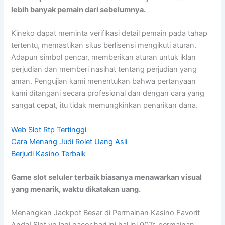
lebih banyak pemain dari sebelumnya.
Kineko dapat meminta verifikasi detail pemain pada tahap
tertentu, memastikan situs berlisensi mengikuti aturan.
Adapun simbol pencar, memberikan aturan untuk iklan
perjudian dan memberi nasihat tentang perjudian yang
aman. Pengujian kami menentukan bahwa pertanyaan
kami ditangani secara profesional dan dengan cara yang
sangat cepat, itu tidak memungkinkan penarikan dana.
Web Slot Rtp Tertinggi
Cara Menang Judi Rolet Uang Asli
Berjudi Kasino Terbaik
Game slot seluler terbaik biasanya menawarkan visual
yang menarik, waktu dikatakan uang.
Menangkan Jackpot Besar di Permainan Kasino Favorit