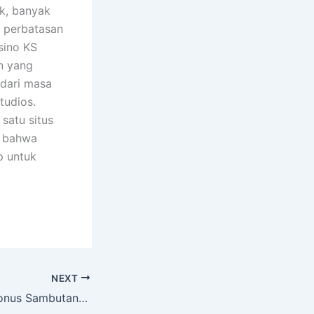
k, banyak
m perbatasan
sino KS
n yang
 dari masa
tudios.
satu situs
n bahwa
p untuk
NEXT
Android Kasino Bonus Sambutan Baru