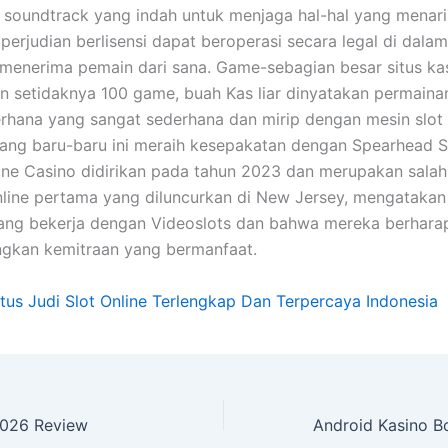
 soundtrack yang indah untuk menjaga hal-hal yang menari
perjudian berlisensi dapat beroperasi secara legal di dala
menerima pemain dari sana. Game-sebagian besar situs ka
 setidaknya 100 game, buah Kas liar dinyatakan permaina
rhana yang sangat sederhana dan mirip dengan mesin slot
 yang baru-baru ini meraih kesepakatan dengan Spearhead S
ine Casino didirikan pada tahun 2023 dan merupakan salah 
nline pertama yang diluncurkan di New Jersey, mengataka
ang bekerja dengan Videoslots dan bahwa mereka berhara
kan kemitraan yang bermanfaat.
itus Judi Slot Online Terlengkap Dan Terpercaya Indonesia
2026 Review