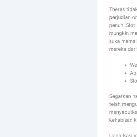
Theres tida
perjudian on
penuh. Slot
mungkin me
suka memai
mereka dari
We
Ap
Sl
Segarkan h
telah mengu
menyebutkan
kehabisan 
Uang Kasino