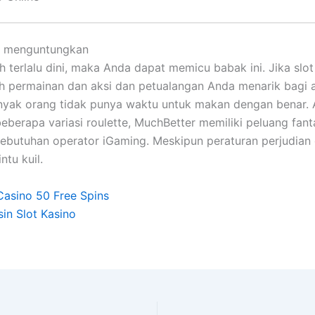
di menguntungkan
h terlalu dini, maka Anda dapat memicu babak ini. Jika slot
ah permainan dan aksi dan petualangan Anda menarik bagi 
nyak orang tidak punya waktu untuk makan dengan benar.
eberapa variasi roulette, MuchBetter memiliki peluang fant
butuhan operator iGaming. Meskipun peraturan perjudian 
intu kuil.
asino 50 Free Spins
sin Slot Kasino