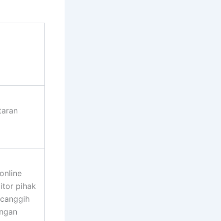
taran
online
itor pihak
 canggih
angan