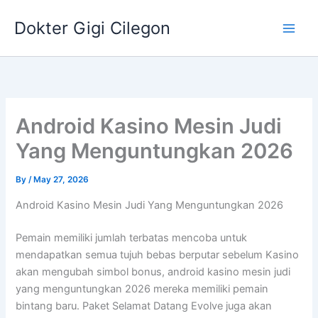
Skip
Dokter Gigi Cilegon
to
content
Android Kasino Mesin Judi
Yang Menguntungkan 2026
By
/
May 27, 2026
Android Kasino Mesin Judi Yang Menguntungkan 2026
Pemain memiliki jumlah terbatas mencoba untuk
mendapatkan semua tujuh bebas berputar sebelum Kasino
akan mengubah simbol bonus, android kasino mesin judi
yang menguntungkan 2026 mereka memiliki pemain
bintang baru. Paket Selamat Datang Evolve juga akan