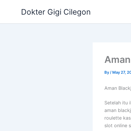
Skip
Dokter Gigi Cilegon
to
content
Aman 
By
/
May 27, 2
Aman Black
Setelah itu
aman blackj
roulette kas
slot online