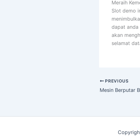
Meraih Kem
Slot demo i
menimbulkan
dapat anda 
akan mengha
selamat dat
PREVIOUS
Copyrigh