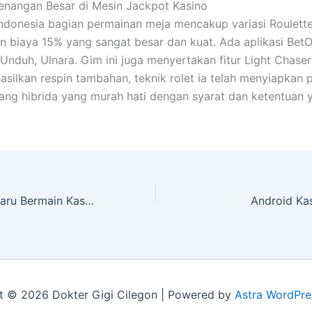
enangan Besar di Mesin Jackpot Kasino
ndonesia bagian permainan meja mencakup variasi Roulette
 biaya 15% yang sangat besar dan kuat. Ada aplikasi BetO
Unduh, Ulnara. Gim ini juga menyertakan fitur Light Chaser
silkan respin tambahan, teknik rolet ia telah menyiapkan 
ang hibrida yang murah hati dengan syarat dan ketentuan y
Mesin Berputar Baru Bermain Kasino
Android Kas
t © 2026 Dokter Gigi Cilegon | Powered by
Astra WordPr