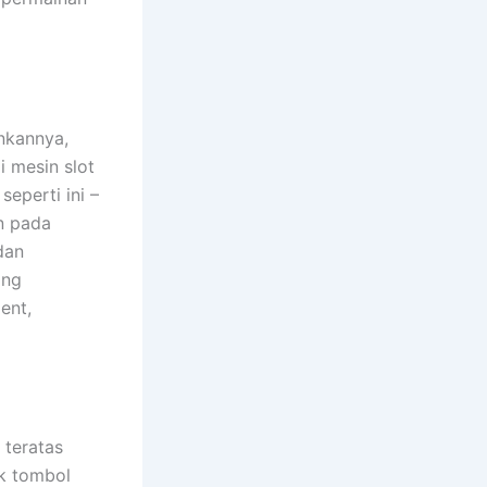
nkannya,
 mesin slot
eperti ini –
n pada
dan
ang
ent,
 teratas
ik tombol