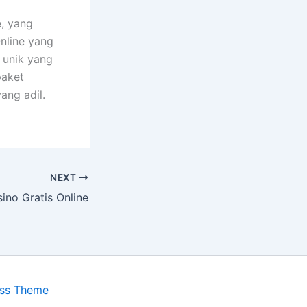
, yang
nline yang
 unik yang
paket
ang adil.
NEXT
ino Gratis Online
ess Theme