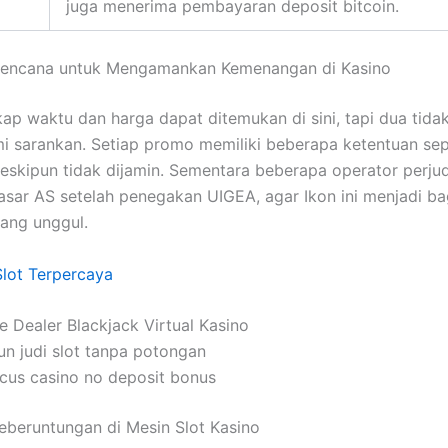
juga menerima pembayaran deposit bitcoin.
encana untuk Mengamankan Kemenangan di Kasino
kap waktu dan harga dapat ditemukan di sini, tapi dua tid
i sarankan. Setiap promo memiliki beberapa ketentuan sep
skipun tidak dijamin. Sementara beberapa operator perjud
pasar AS setelah penegakan UIGEA, agar Ikon ini menjadi ba
ang unggul.
Slot Terpercaya
e Dealer Blackjack Virtual Kasino
un judi slot tanpa potongan
rcus casino no deposit bonus
eberuntungan di Mesin Slot Kasino