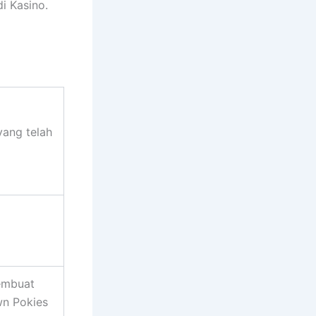
i Kasino.
yang telah
embuat
wn Pokies