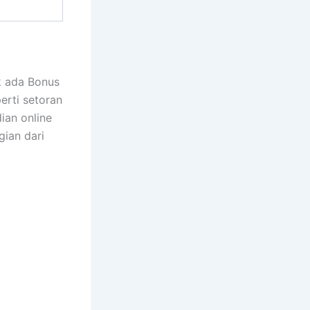
ak ada Bonus
erti setoran
ian online
gian dari