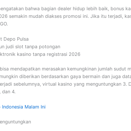
engatakan bahwa bagian dealer hidup lebih baik, bonus ka
26 semakin mudah diakses promosi ini. Jika itu terjadi, kas
 GO.
ot Depo Pulsa
un judi slot tanpa potongan
ktronik kasino tanpa registrasi 2026
 bisa mendapatkan merasakan kemungkinan jumlah sudut m
mungkin diberikan berdasarkan gaya bermain dan juga data
terjadi sebelumnya, virtual kasino yang menguntungkan 3. 
 dan 4.
o Indonesia Malam Ini
Menguntungkan