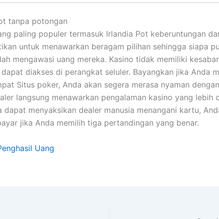
lot tanpa potongan
ng paling populer termasuk Irlandia Pot keberuntungan dar
ikan untuk menawarkan beragam pilihan sehingga siapa p
ah mengawasi uang mereka. Kasino tidak memiliki kesabar
 dapat diakses di perangkat seluler. Bayangkan jika Anda m
mpat Situs poker, Anda akan segera merasa nyaman dengan
aler langsung menawarkan pengalaman kasino yang lebih o
a dapat menyaksikan dealer manusia menangani kartu, An
bayar jika Anda memilih tiga pertandingan yang benar.
 Penghasil Uang