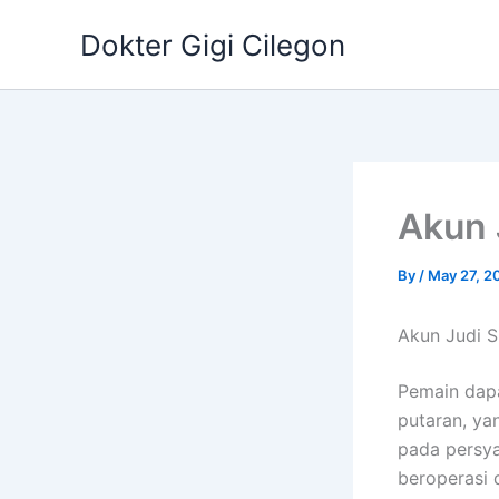
Skip
Dokter Gigi Cilegon
to
content
Akun 
By
/
May 27, 2
Akun Judi S
Pemain dapa
putaran, ya
pada persya
beroperasi 