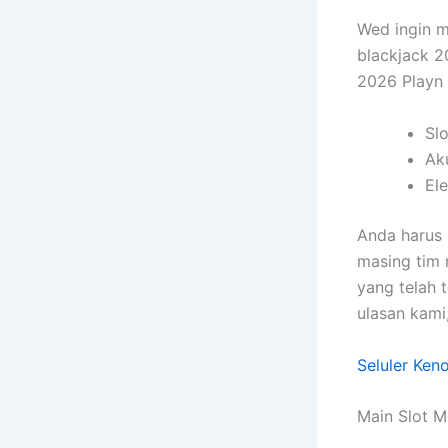
Wed ingin m
blackjack 20
2026 Playn
Sl
Ak
Ele
Anda harus
masing tim 
yang telah 
ulasan kami,
Seluler Ken
Main Slot 